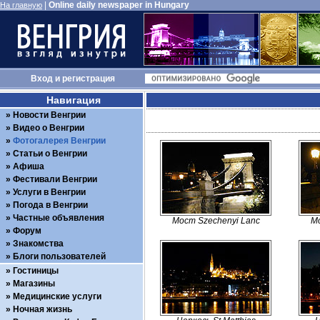
|
Online daily newspaper in Hungary
На главную
Вход
и
регистрация
Навигация
Новости Венгрии
Видео о Венгрии
Фотогалерея Венгрии
Статьи о Венгрии
Афиша
Фестивали Венгрии
Услуги в Венгрии
Погода в Венгрии
Частные объявления
Мост Szechenyi Lanc
Мо
Форум
Знакомства
Блоги пользователей
Гостиницы
Магазины
Медицинские услуги
Ночная жизнь