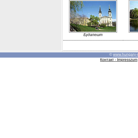
Будапешт
©
www.hungary-
Контакт - Impresszum