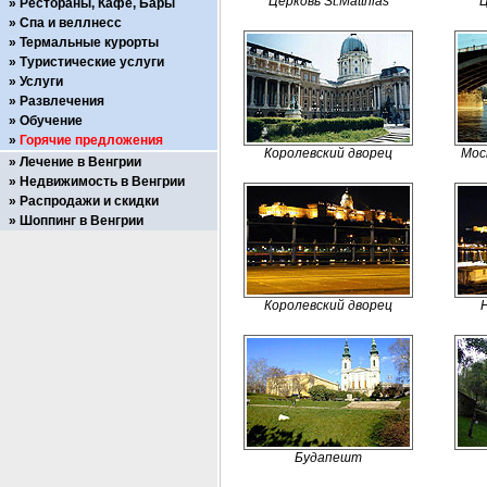
Церковь St.Matthias
Ц
Рестораны, Кафе, Бары
Спа и веллнесс
Термальные курорты
Туристические услуги
Услуги
Развлечения
Обучение
Горячие предложения
Королевский дворец
Мос
Лечение в Венгрии
Недвижимость в Венгрии
Распродажи и скидки
Шоппинг в Венгрии
Королевский дворец
Будапешт