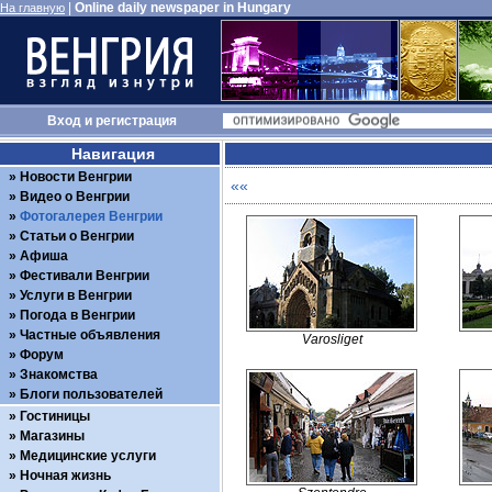
|
Online daily newspaper in Hungary
На главную
Вход
и
регистрация
Навигация
Новости Венгрии
««
Видео о Венгрии
Фотогалерея Венгрии
Статьи о Венгрии
Афиша
Фестивали Венгрии
Услуги в Венгрии
Погода в Венгрии
Частные объявления
Varosliget
Форум
Знакомства
Блоги пользователей
Гостиницы
Магазины
Медицинские услуги
Ночная жизнь