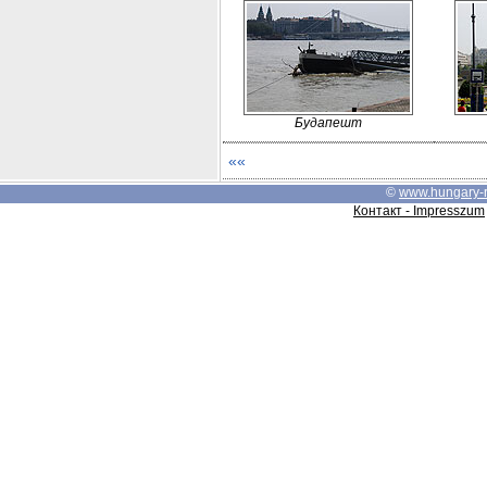
Будапешт
««
©
www.hungary-
Контакт - Impresszum