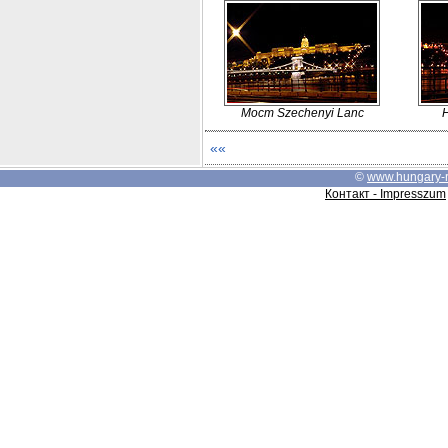
Мост Szechenyi Lanc
««
©
www.hungary-
Контакт - Impresszum