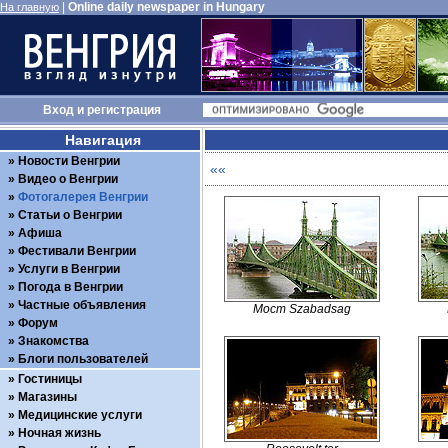
|
Online daily newspaper in Hungary
На главную
Вход
и
регистрация
Навигация
Новости Венгрии
««
Видео о Венгрии
Фотогалерея Венгрии
Статьи о Венгрии
Афиша
Фестивали Венгрии
Услуги в Венгрии
Погода в Венгрии
Частные объявления
Мост Szabadsag
Форум
Знакомства
Блоги пользователей
Гостиницы
Магазины
Медицинские услуги
Ночная жизнь