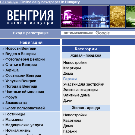
|
Online daily newspaper in Hungary
На главную
Вход
и
регистрация
Навигация
Новости Венгрии
Категории
Видео о Венгрии
Жилая - продажа
Фотогалерея Венгрии
Новостройки
Статьи о Венгрии
Квартиры
Афиша
Дома
Фестивали Венгрии
Гаражи
Услуги в Венгрии
Участки для застройки
Погода в Венгрии
Элитные квартиры
Частные объявления
Элитные дома
Форум
Дачи
Знакомства
Жилая - аренда
Блоги пользователей
Гостиницы
Новостройки
Магазины
Квартиры
Медицинские услуги
Дома
Ночная жизнь
Гаражи