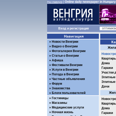
|
Online daily newspaper in Hungary
На главную
Вход
и
регистрация
Навигация
Новости Венгрии
Ка
Видео о Венгрии
Жила
Фотогалерея Венгрии
Новостро
Статьи о Венгрии
Квартир
Афиша
Дома
Фестивали Венгрии
Гаражи
Услуги в Венгрии
Участки 
Погода в Венгрии
Элитные
Частные объявления
Элитные
Форум
Дачи
Знакомства
Жила
Блоги пользователей
Гостиницы
Новостро
Магазины
Квартир
Медицинские услуги
Дома
Ночная жизнь
Гаражи