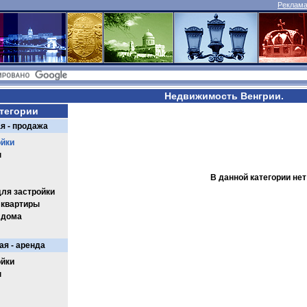
Реклама 
Недвижимость Венгрии.
тегории
я - продажа
йки
ы
В данной категории не
для застройки
 квартиры
 дома
я - аренда
йки
ы