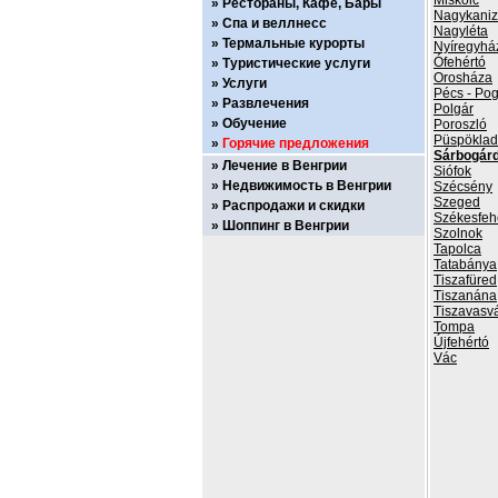
Miskolc
Рестораны, Кафе, Бары
Nagykani
Спа и веллнесс
Nagyléta
Термальные курорты
Nyíregyhá
Ófehértó
Туристические услуги
Orosháza
Услуги
Pécs - Po
Развлечения
Polgár
Обучение
Poroszló
Püspökla
Горячие предложения
Sárbogár
Лечение в Венгрии
Siófok
Недвижимость в Венгрии
Szécsény
Szeged
Распродажи и скидки
Székesfeh
Шоппинг в Венгрии
Szolnok
Tapolca
Tatabánya
Tiszafüred
Tiszanána
Tiszavasvá
Tompa
Újfehértó
Vác