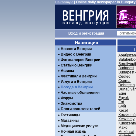
|
Online daily newspaper in Hungary
На главную
Вход
и
регистрация
Навигация
Новости Венгрии
Видео о Венгрии
Abaújszán
Balatonbo
Фотогалерея Венгрии
Berettyóúj
Статьи о Венгрии
Budapest
Афиша
Budapest -
Фестивали Венгрии
Cegléd
Csorna
Услуги в Венгрии
Debrecen
Погода в Венгрии
Dunaújvár
Частные объявления
Eger
Egyek
Форум
Érd
Знакомства
Győr
Блоги пользователей
Kecel
Kecskemé
Гостиницы
Keszthely
Магазины
Kunszentm
Медицинские услуги
Makó
Ночная жизнь
Mezőcsát