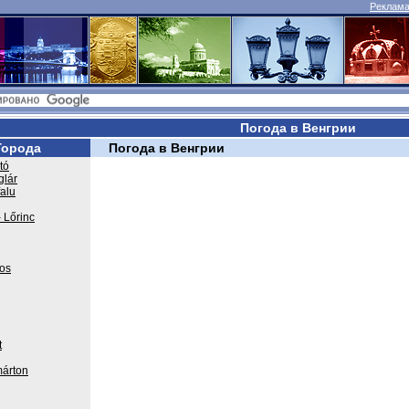
Реклама 
Погода в Венгрии
Города
Погода в Венгрии
tó
glár
falu
 Lőrinc
os
t
árton