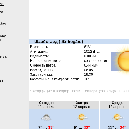
zsa
za
gány
dány
d
Шарбогард ( Sárbogárd)
Влажность:
61%
Атм. давл.:
1012 гПа.
Видимость:
0.00 км
érvár
Направление ветра:
северо-восток
Скорость ветра:
6.44 км/ч
Восход солнца:
06:05
Закат солнца:
19:30
Коэффициент комфортности:
16°
ri
* Коэффициент комфортности - температура воздуха по ощ
Сегодня
Завтра
Среда
11 апреля
12 апреля
13 апреля
7° ...
17°
9° ...
22°
11° ...
24°