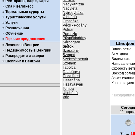
Miskolc
Рестораны, Кафе, Бары
Nagykanizsa
Спа и веллнесс
Nagyléta
Термальные курорты
Nyíregyháza
Ófehértó
Туристические услуги
Orosháza
Услуги
Pécs - Pogány
Развлечения
Polgár
Обучение
Poroszló
Püspökladány
Горячие предложения
Sárbogárd
Шиофок (
Лечение в Венгрии
Siófok
Влажность:
Недвижимость в Венгрии
Szécsény
Атм. давл.:
Szeged
Распродажи и скидки
Видимость:
Székesfehérvár
Шоппинг в Венгрии
Szolnok
Направление 
Tapolca
Скорость вет
Tatabánya
Восход солнц
Tiszafüred
Закат солнца
Tiszanána
Коэффициент
Tiszavasvári
Tompa
Újfehértó
* Коэффициен
Vác
Сегодн
11 апре
7° ...
16