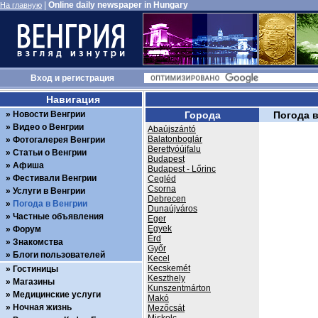
|
Online daily newspaper in Hungary
На главную
Вход
и
регистрация
Навигация
Новости Венгрии
Города
Погода 
Видео о Венгрии
Abaújszántó
Balatonboglár
Фотогалерея Венгрии
Berettyóújfalu
Статьи о Венгрии
Budapest
Афиша
Budapest - Lőrinc
Фестивали Венгрии
Cegléd
Csorna
Услуги в Венгрии
Debrecen
Погода в Венгрии
Dunaújváros
Частные объявления
Eger
Egyek
Форум
Érd
Знакомства
Győr
Блоги пользователей
Kecel
Kecskemét
Гостиницы
Keszthely
Магазины
Kunszentmárton
Медицинские услуги
Makó
Ночная жизнь
Mezőcsát