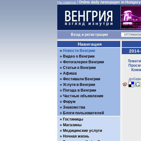
|
Online daily newspaper in Hungary
На главную
Вход
и
регистрация
Навигация
Новости Венгрии
2014-
Видео о Венгрии
Темати
Фотогалерея Венгрии
Просмо
Статьи о Венгрии
Комм
Афиша
Фестивали Венгрии
добави
Услуги в Венгрии
Погода в Венгрии
Частные объявления
Форум
Знакомства
Блоги пользователей
Гостиницы
Магазины
Медицинские услуги
Ночная жизнь