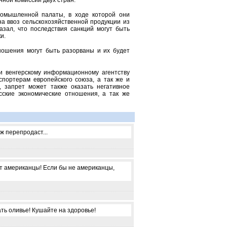
нной комиссии двух стран.
промышленной палаты, в ходе которой они
а ввоз сельскохозяйственной продукции из
азал, что последствия санкций могут быть
и.
тношения могут быть разорваны и их будет
и венгерскому информационному агентству
спортерам европейского союза, а так же и
, запрет может также оказать негативное
сские экономические отношения, а так же
ж перепродаст...
ют американцы! Если бы не американцы,
ть оливье! Кушайте на здоровье!