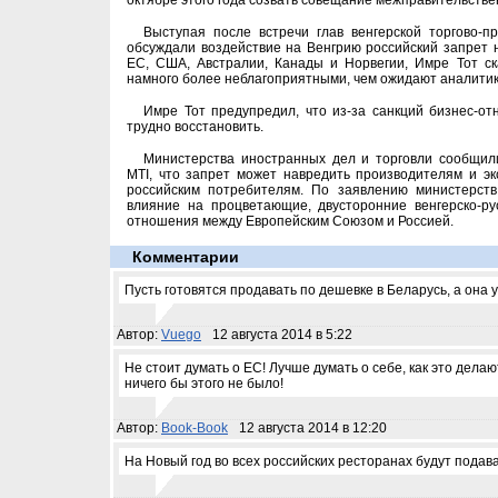
октябре этого года созвать совещание межправительстве
Выступая после встречи глав венгерской торгово-
обсуждали воздействие на Венгрию российский запрет н
ЕС, США, Австралии, Канады и Норвегии, Имре Тот ск
намного более неблагоприятными, чем ожидают аналитик
Имре Тот предупредил, что из-за санкций бизнес-о
трудно восстановить.
Министерства иностранных дел и торговли сообщил
MTI, что запрет может навредить производителям и эк
российским потребителям. По заявлению министерств
влияние на процветающие, двусторонние венгерско-ру
отношения между Европейским Союзом и Россией.
Комментарии
Пусть готовятся продавать по дешевке в Беларусь, а она у
Автор:
Vuego
12 августа 2014 в 5:22
Не стоит думать о ЕС! Лучше думать о себе, как это дела
ничего бы этого не было!
Автор:
Book-Book
12 августа 2014 в 12:20
На Новый год во всех российских ресторанах будут подава