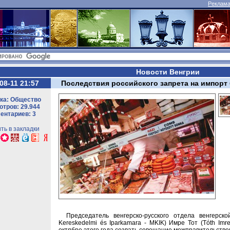
Реклама 
Новости Венгрии
08-11 21:57
Последствия российского запрета на импорт
ка: Общество
тров: 29.944
ентариев: 3
ть в закладки
Председатель венгерско-русского отдела венгерск
Kereskedelmi és Iparkamara - MKIK) Имре Тот (Tóth Im