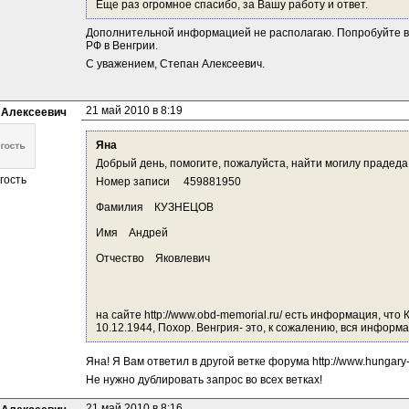
Еще раз огромное спасибо, за Вашу работу и ответ.
Дополнительной информацией не располагаю. Попробуйте все
РФ в Венгрии.
С уважением, Степан Алексеевич.
21 май 2010 в 8:19
 Алексеевич
Яна
Добрый день, помогите, пожалуйста, найти могилу прадеда
гость
Номер записи     459881950
Фамилия    КУЗНЕЦОВ
Имя    Андрей
Отчество    Яковлевич
на сайте http://www.obd-memorial.ru/ есть информация, что К
10.12.1944, Похор. Венгрия- это, к сожалению, вся информа
Яна! Я Вам ответил в другой ветке форума http://www.hungar
Не нужно дублировать запрос во всех ветках!
21 май 2010 в 8:16