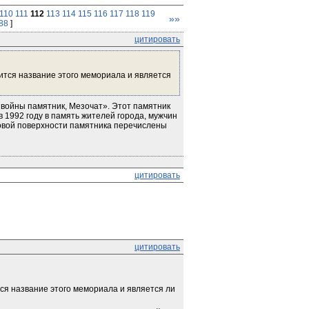
110
111
112
113
114
115
116
117
118
119
»»
188
]
цитировать
дится название этого мемориала и является 
войны памятник, Мезочат». Этот памятник 
 1992 году в память жителей города, мужчин 
овой поверхности памятника перечислены 
цитировать
цитировать
тся название этого мемориала и является ли 