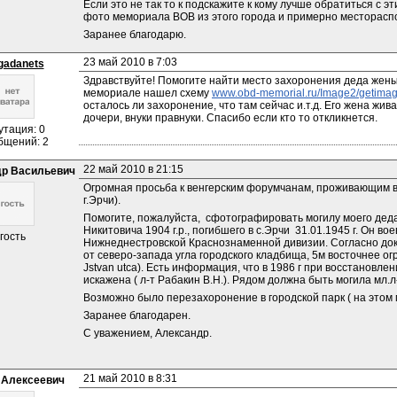
Если это не так то к подскажите к кому лучше обратиться с э
фото мемориала ВОВ из этого города и примерно месторасп
Заранее благодарю.
23 май 2010 в 7:03
adanets
Здравствуйте! Помогите найти место захоронения деда жены 
мемориале нашел схему 
www.obd-memorial.ru/Image2/getima
осталось ли захоронение, что там сейчас и.т.д. Его жена жива
дочери, внуки правнуки. Спасибо если кто то откликнется.
утация: 0
бщений: 2
22 май 2010 в 21:15
р Васильевич
Огромная просьба к венгерским форумчанам, проживающим в 
г.Эрчи).
Помогите, пожалуйста,  сфотографировать могилу моего дед
Никитовича 1904 г.р., погибшего в с.Эрчи  31.01.1945 г. Он во
гость
Нижнеднестровской Краснознаменной дивизии. Согласно доку
от северо-запада угла городского кладбища, 5м восточнее ог
Jstvan utca). Есть информация, что в 1986 г при восстановл
искажена ( л-т Рабакин В.Н.). Рядом должна быть могила мл.л-
Возможно было перезахоронение в городской парк ( на этом 
Заранее благодарен.
С уважением, Александр.
21 май 2010 в 8:31
 Алексеевич