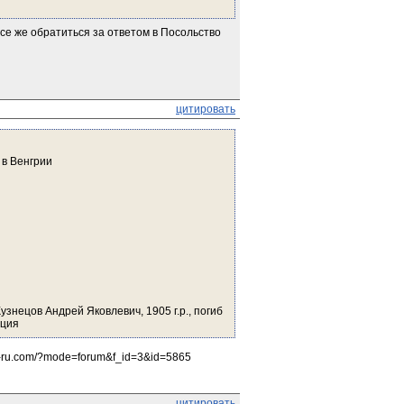
 же обратиться за ответом в Посольство 
цитировать
 в Венгрии
узнецов Андрей Яковлевич, 1905 г.р., погиб 
ция 
y-ru.com/?mode=forum&f_id=3&id=5865
цитировать