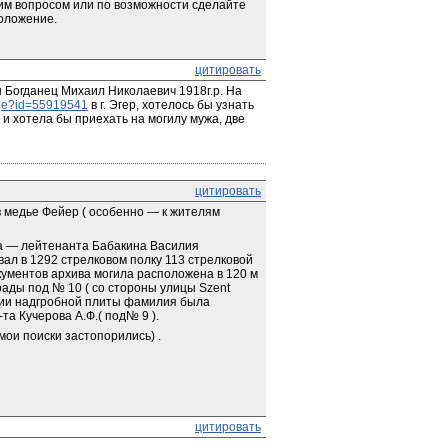
тим вопросом или по возможности сделайте 
оложение.
цитировать
Богданец Михаил Николаевич 1918г.р. На 
ge?id=55919541
 в г. Эгер, хотелось бы узнать 
 и хотела бы приехать на могилу мужа, две 
цитировать
медье Фейер ( особенно — к жителям 
а — лейтенанта Бабакина Василия 
евал в 1292 стрелковом полку 113 стрелковой 
ментов архива могила расположена в 120 м 
рады под № 10 ( со стороны улицы Szent 
ении надгробной плиты фамилия была 
та Кучерова А.Ф.( под№ 9 ).
мои поиски застопорились) .
цитировать