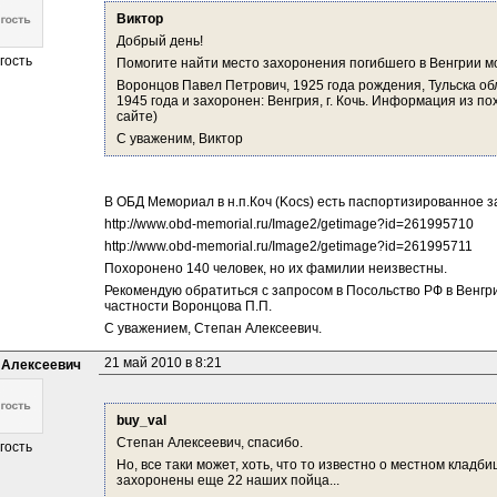
Виктор
Добрый день!
гость
Помогите найти место захоронения погибшего в Венгрии мо
Воронцов Павел Петрович, 1925 года рождения, Тульска обл
1945 года и захоронен: Венгрия, г. Кочь. Информация из пох
сайте)
С уваженим, Виктор 
В ОБД Мемориал в н.п.Коч (Kocs) есть паспортизированное 
http://www.obd-memorial.ru/Image2/getimage?id=261995710
http://www.obd-memorial.ru/Image2/getimage?id=261995711
Похоронено 140 человек, но их фамилии неизвестны.
Рекомендую обратиться с запросом в Посольство РФ в Венгри
частности Воронцова П.П.
С уважением, Степан Алексеевич.
21 май 2010 в 8:21
 Алексеевич
buy_val
Степан Алексеевич, спасибо.
гость
Но, все таки может, хоть, что то известно о местном кладб
захоронены еще 22 наших пойца...