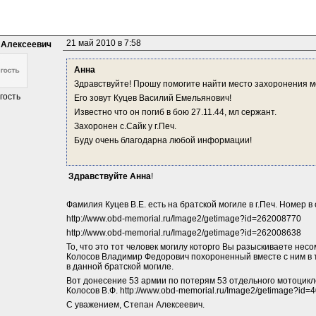
21 май 2010 в 7:58
 Алексеевич
Анна
Здравствуйте! Прошу помогите найти место захоронения м
гость
Его зовут Куцев Василий Емельянович!
Известно что он погиб в бою 27.11.44, мл сержант.
Захоронен с.Сайк у г.Печ.
Буду очень благодарна любой информации!
 Здравствуйте Анна
!
Фамилия Куцев В.Е. есть на братской могиле в г.Печ. Номер 
http://www.obd-memorial.ru/Image2/getimage?id=262008770
http://www.obd-memorial.ru/Image2/getimage?id=262008638
То, что это тот человек могилу которго Вы разыскиваете нес
Колосов Владимир Федорович похороненный вместе с ним в то
в данной братской могиле.
Вот донесение 53 армии по потерям 53 отдельного мотоциклет
Колосов В.Ф. http://www.obd-memorial.ru/Image2/getimage?id=
С уважением, Степан Алексеевич.