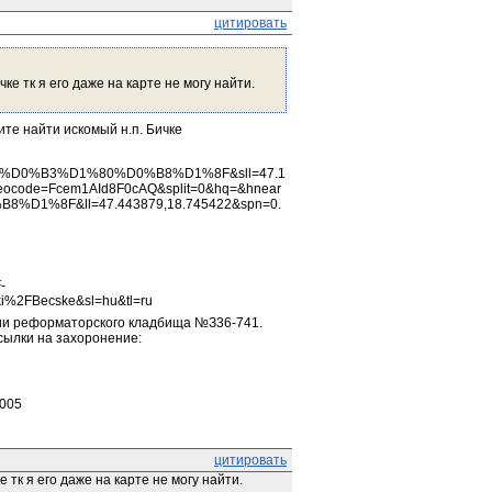
цитировать
е тк я его даже на карте не могу найти.
те найти искомый н.п. Бичке
BD%D0%B3%D1%80%D0%B8%D1%8F&sll=47.1
eocode=Fcem1AId8F0cAQ&split=0&hq=&hnear
1%8F&ll=47.443879,18.745422&spn=0.
-
i%2FBecske&sl=hu&tl=ru
ии реформаторского кладбища №З36-741. 
сылки на захоронение:
1005
цитировать
тк я его даже на карте не могу найти.