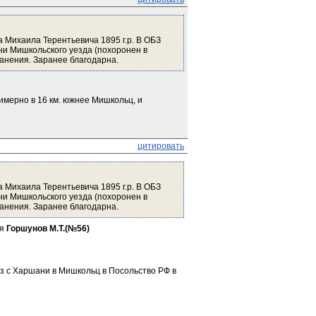
 Михаила Терентьевича 1895 г.р. В ОБЗ 
ани Мишкольского уезда (похоронен в 
ранения. Заранее благодарна. 
мерно в 16 км. южнее Мишкольц, и 
цитировать
 Михаила Терентьевича 1895 г.р. В ОБЗ 
ани Мишкольского уезда (похоронен в 
ранения. Заранее благодарна. 
я 
Горшунов М.Т.(№56)
 с Харшани в Мишкольц в Посольство РФ в 