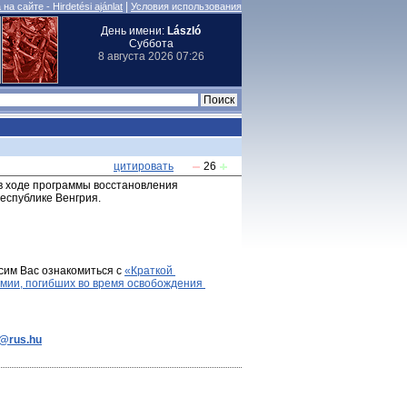
|
на сайте - Hirdetési ajánlat
Условия использования
День имени:
László
Суббота
8 августа 2026 07:26
цитировать
26
 в ходе программы восстановления 
еспублике Венгрия.
сим Вас ознакомиться с 
«Краткой 
мии, погибших во время освобождения 
e@rus.hu