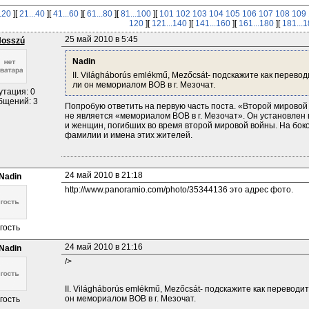
..20
][
21...40
][
41...60
][
61...80
][
81...100
][
101
102
103
104
105
106
107
108
109
120
][
121...140
][
141...160
][
161...180
][
181...
25 май 2010 в 5:45
osszú
Nadin
II. Világháborús emlékmű, Mezőcsát- подскажите как перево
ли он мемориалом ВОВ в г. Мезочат.
утация: 0
бщений: 3
Попробую ответить на первую часть поста. «Второй мировой 
не является «мемориалом ВОВ в г. Мезочат». Он установлен в
и женщин, погибших во время второй мировой войны. На бок
фамилии и имена этих жителей.
24 май 2010 в 21:18
Nadin
http://www.panoramio.com/photo/35344136 это адрес фото.
гость
24 май 2010 в 21:16
Nadin
/>
II. Világháborús emlékmű, Mezőcsát- подскажите как переводи
он мемориалом ВОВ в г. Мезочат.
гость