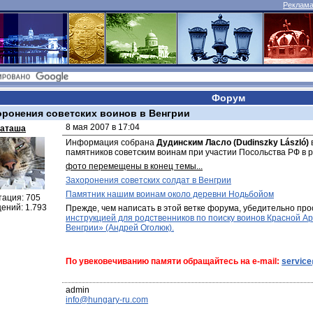
Реклама 
Форум
оронения советских воинов в Венгрии
8 мая 2007 в 17:04
аташа
Информация собрана 
Дудинским Ласло (Dudinszky László)
памятников советским воинам при участии Посольства РФ в р
фото перемещены в конец темы...
Захоронения советских солдат в Венгрии
Памятник нашим воинам около деревни Нодьбойом
тация: 705
ений: 1.793
Прежде, чем написать в этой ветке форума, убедительно про
инструкцией для родственников по поиску воинов Красной Ар
Венгрии» (Андрей Оголюк).
По увековечиванию памяти обращайтесь на e-mail: 
servic
info@hungary-ru.com