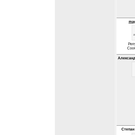
mag
Реп
Соо
Александ
Степан