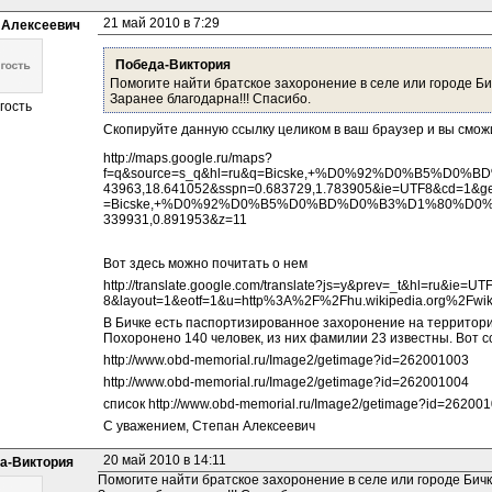
21 май 2010 в 7:29
 Алексеевич
Победа-Виктория
Помогите найти братское захоронение в селе или городе Бичк
Заранее благодарна!!! Спасибо.
гость
Скопируйте данную ссылку целиком в ваш браузер и вы сможи
http://maps.google.ru/maps?
f=q&source=s_q&hl=ru&q=Bicske,+%D0%92%D0%B5%D0%
43963,18.641052&sspn=0.683729,1.783905&ie=UTF8&cd=1&g
=Bicske,+%D0%92%D0%B5%D0%BD%D0%B3%D1%80%D0%B8%D
339931,0.891953&z=11
Вот здесь можно почитать о нем
http://translate.google.com/translate?js=y&prev=_t&hl=ru&ie=UTF
8&layout=1&eotf=1&u=http%3A%2F%2Fhu.wikipedia.org%2Fwik
В Бичке есть паспортизированное захоронение на территор
Похоронено 140 человек, из них фамилии 23 известны. Вот с
http://www.obd-memorial.ru/Image2/getimage?id=262001003
http://www.obd-memorial.ru/Image2/getimage?id=262001004
список http://www.obd-memorial.ru/Image2/getimage?id=26200
С уважением, Степан Алексеевич
20 май 2010 в 14:11
а-Виктория
Помогите найти братское захоронение в селе или городе Бичке 