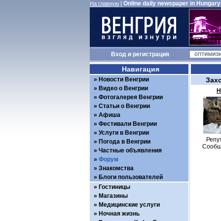
|
Online daily newspaper in Hungary
На главную
Вход
и
регистрация
Навигация
Новости Венгрии
Зах
Видео о Венгрии
Н
Фотогалерея Венгрии
Статьи о Венгрии
Афиша
Фестивали Венгрии
Услуги в Венгрии
Репу
Погода в Венгрии
Сообщ
Частные объявления
Форум
Знакомства
Блоги пользователей
Гостиницы
Магазины
Медицинские услуги
Ночная жизнь