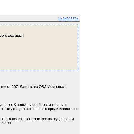
цитировать
оего дедушки!
в списке 207. Данные из ОБД Мемориал:
омненно. К примеру его боевой товарищ 
т же день, также числится среди известных 
ного полка, в котором воевал куцев В.Е. и 
4047706