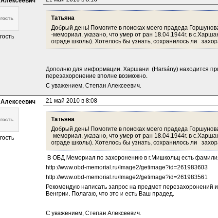
 Алексеевич
Татьяна 
Добрый день! Помогите в поисках моего прадеда Горшунова
-мемориал. указано, что умер от ран 18.04.1944г. в с.Харш
гость
ограде школы). Хотелось бы узнать, сохранилось ли   захо
Дополню для информации. Харшани  (Harsány) находится при
перезахоронение вполне возможно.
С уважением, Степан Алексеевич.
21 май 2010 в 8:08
 Алексеевич
Татьяна 
Добрый день! Помогите в поисках моего прадеда Горшунова
-мемориал. указано, что умер от ран 18.04.1944г. в с.Харш
гость
ограде школы). Хотелось бы узнать, сохранилось ли   захо
 В ОБД Мемориал по захоронению в г.Мишкольц есть фамили
http://www.obd-memorial.ru/Image2/getimage?id=261983603
http://www.obd-memorial.ru/Image2/getimage?id=261983561
Рекомендую написать запрос на предмет перезахоронений из
Венгрии. Полагаю, что это и есть Ваш прадед.
С уважением, Степан Алексеевич.