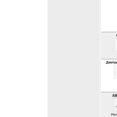
Дмитри
Al
Реп