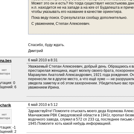
Может это он и есть? Но тогда существует несостыкова дан
н.п. находится не на западе а на юге от Будапешта и приче
чтобы указывать его название в качестве ориентира.
Пока веду поиск. О результатах сообщу дополнительно.
С уважением, Степан Алексеевич.
Спасибо, буду ждать.
Дмитрий
6 май 2010 в 8:31
rina.bes
Уважаемый Степан Алексеевич, добрый день. Обращаюсь к ва
престарелая женщина, ищет могилу своего брата, похороненн
Маракулин Анатолий Александрович, 1921 года рождения. Очен
перенесли ли в другое место, а что ещё хуже — не разрушил
утация: 0
увидела заметку и об этом захоронении. Убедительно вас пр
бщений: 6
уважением Ирина.
6 май 2010 в 5:12
ocharik
Здравствуйте! Помогите отыскать моего деда Корякова Алекс
Манчажским РВК Свердловской области в 1941г, пропал безве
водочного завода, служил в 572 сп 233 сд, последнее письмо 
1945.Помогите хоть какой нибудь информацией.
тация: -1
бщений: 2