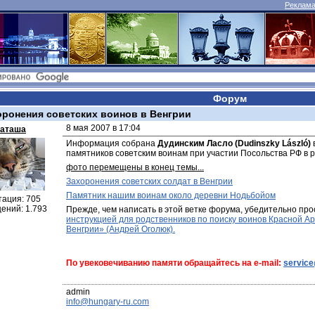
Реклама 
Форум
оронения советских воинов в Венгрии
8 мая 2007 в 17:04
аташа
Информация собрана 
Дудинским Ласло (Dudinszky László)
памятников советским воинам при участии Посольства РФ в р
фото перемещены в конец темы...
Захоронения советских солдат в Венгрии
Памятник нашим воинам около деревни Нодьбойом
тация: 705
ений: 1.793
Прежде, чем написать в этой ветке форума, убедительно про
инструкцией для родственников по поиску воинов Красной Ар
Венгрии» (Андрей Оголюк).
По увековечиванию памяти обращайтесь на e-mail: 
servic
info@hungary-ru.com