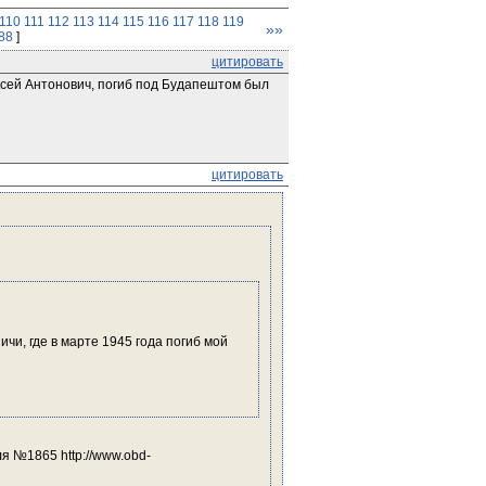
110
111
112
113
114
115
116
117
118
119
»»
188
]
цитировать
сей Антонович, погиб под Будапештом был 
цитировать
и, где в марте 1945 года погиб мой 
я №1865 http://www.obd-