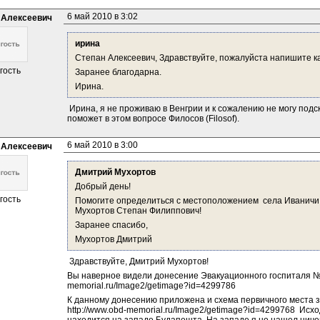
6 май 2010 в 3:02
 Алексеевич
ирина
Степан Алексеевич, Здравствуйте, пожалуйста напишите ка
гость
Заранее благодарна.
Ирина.
 Ирина, я не проживаю в Венгрии и к сожалению не могу по
поможет в этом вопросе Филосов (Filosof).
6 май 2010 в 3:00
 Алексеевич
Дмитрий Мухортов
Добрый день!
гость
Помогите определиться с местоположением  села Иваничи, г
Мухортов Степан Филиппович!
Заранее спасибо,
Мухортов Дмитрий
 Здравствуйте, Дмитрий Мухортов!
Вы наверное видели донесение Эвакуационного госпиталя №1
memorial.ru/Image2/getimage?id=4299786
К данному донесению приложена и схема первичного места 
http://www.obd-memorial.ru/Image2/getimage?id=4299768  Исх