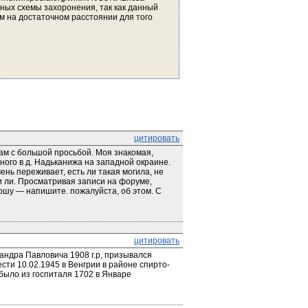
ных схемы захоронения, так как данный 
м на достаточном расстоянии для того 
цитировать
м с большой просьбой. Моя знакомая, 
ого в д. Надьканижа на западной окраине. 
ь переживает, есть ли такая могила, не 
и ли. Просматривая записи на форуме, 
ошу — напишите. пожалуйста, об этом. С 
цитировать
андра Павловича 1908 г.р, призывался 
сти 10.02.1945 в Венгрии в районе спирто-
было из госпиталя 1702 в Январе 