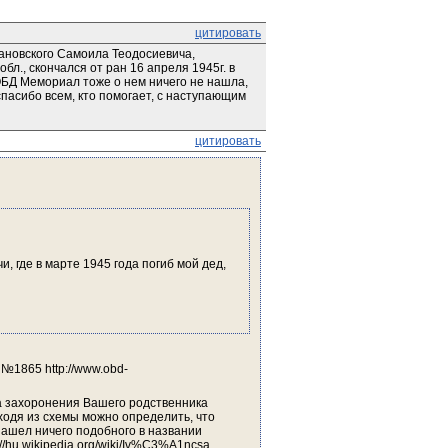
цитировать
ановского Самоила Теодосиевича, 
л., скончался от ран 16 апреля 1945г. в 
БД Мемориал тоже о нем ничего не нашла, 
пасибо всем, кто помогает, с наступающим 
цитировать
 где в марте 1945 года погиб мой дед, 
№1865 http://www.obd-
 захоронения Вашего родственника 
ходя из схемы можно определить, что 
ашел ничего подобного в названии 
://hu.wikipedia.org/wiki/Iv%C3%A1ncsa 