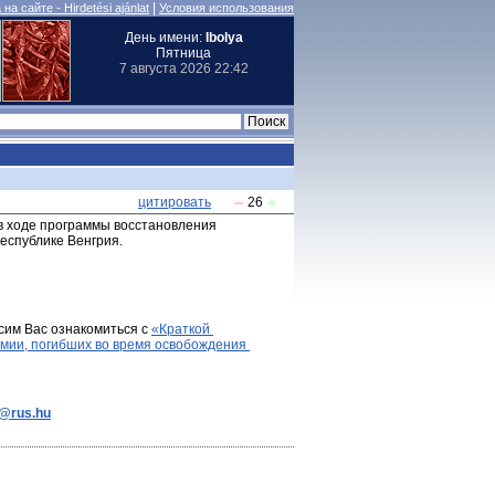
|
на сайте - Hirdetési ajánlat
Условия использования
День имени:
Ibolya
Пятница
7 августа 2026 22:42
цитировать
26
 в ходе программы восстановления 
еспублике Венгрия.
сим Вас ознакомиться с 
«Краткой 
мии, погибших во время освобождения 
e@rus.hu