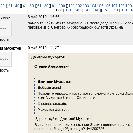
..20
][
21...40
][
41...60
][
61...80
][
81...100
][
101
102
103
104
105
106
107
108
109
120
][
121...140
][
141...160
][
161...180
][
181...
6 май 2010 в 15:55
ергей
помогите найти место захоронения моего деда Мельник Алек
призван из с. Сентово Кировоградской области Украина
гость
6 май 2010 в 11:27
й Мухортов
Дмитрий Мухортов
Степан Алексеевич
гость
Дмитрий Мухортов
Добрый день!
Помогите определиться с местоположением  села Иванич
дед, Мухортов Степан Филиппович!
Заранее спасибо,
Мухортов Дмитрий
 Здравствуйте, Дмитрий Мухортов!
Вы наверное видели донесение Эвакуационного госпитал
memorial.ru/Image2/getimage?id=4299786