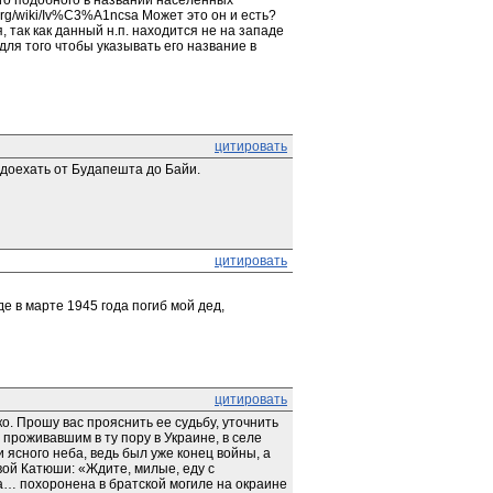
го подобного в названии населенных 
a.org/wiki/Iv%C3%A1ncsa Может это он и есть? 
так как данный н.п. находится не на западе 
ля того чтобы указывать его название в 
цитировать
 доехать от Будапешта до Байи.
цитировать
 в марте 1945 года погиб мой дед, 
цитировать
. Прошу вас прояснить ее судьбу, уточнить 
роживавшим в ту пору в Украине, в селе 
ясного неба, ведь был уже конец войны, а 
ой Катюши: «Ждите, милые, еду с 
а… похоронена в братской могиле на окраине 