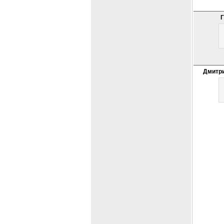
Г
Дмитри