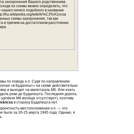
та захоронения Вашего родственника 
Исходя из схемы можно определить, что 
 нашел ничего подобного в названии 
tp://hu.wikipedia.org/wiki/Iv%C3%A1ncsa 
анных схемы захоронения, так как 
та и причем на достаточном расстоянии 
ира.
авы по поводу н.п. Судя по направлению 
енная «в Будапешт» на схеме действительно 
евер и выходит на магистраль М6. Или ехать 
вдоль реки до Будапешта. Последняя дорога, 
 yandexe M6 вообще отсутствует), поэтому 
Iváncsa
 в сторону Будапешта нет.
ректность местоположения н.п. — это 
было за 20-25 марта 1945 года. Однако, я 
ь.