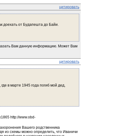
цитировать
к доехать от Будапешта до Байи.
дсказать Вам данную информацию. Может Вам 
цитировать
де в марте 1945 года погиб мой дед, 
865 http://www.obd-
захоронения Вашего родственника 
одя из схемы можно определить, что Иваничи 