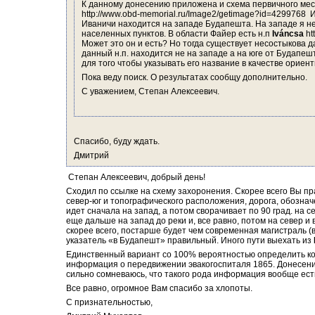
К данному донесению приложена и схема первичного мес
http://www.obd-memorial.ru/Image2/getimage?id=4299768  
Иваничи находится на западе Будапешта. На западе я не
населенных пунктов. В области Файер есть н.п 
Iváncsa 
ht
Может это он и есть? Но тогда существует несостыкова д
данный н.п. находится не на западе а на юге от Будапеш
для того чтобы указывать его название в качестве ориент
Пока веду поиск. О результатах сообщу дополнительно.
С уважением, Степан Алексеевич.
Спасибо, буду ждать.
Дмитрий
 Степан Алексеевич, добрый день!
Сходил по ссылке на схему захоронения. Скорее всего Вы пр
север-юг и топографического расположения, дорога, обознач
идет сначала на запад, а потом сворачивает по 90 град. на с
еще дальше на запад до реки и, все равно, потом на север и 
скорее всего, постарше будет чем современная магистраль (в
указатель «в Будапешт» правильный. Иного пути выехать из 
Единственный вариант со 100% вероятностью определить кор
информация о передвижении эвакогоспиталя 1865. Донесение 
сильно сомневаюсь, что такого рода информация вообще ест
Все равно, огромное Вам спасибо за хлопоты.
С признательностью,