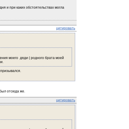
дня и при каких обстоятельствах могла 
цитировать
ния моего  дяди ( родного брата моей 
и.
 призывался.
 был отсюда же.
цитировать