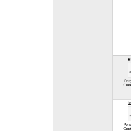
i
Реп
Соо
l
Репу
Соо