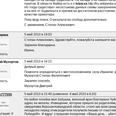
находится на западе Будапешта. На западе я не нашел ниче
пунктов. В области Файер есть н.п 
Iváncsa 
http://hu.wikipedi
Но тогда существует несостыкова данных схемы захоронения, 
а на юге от Будапешта и причем на достаточном расстоянии д
качестве ориентира.
Пока веду поиск. О результатах сообщу дополнительно.
С уважением, Степан Алексеевич.
5 май 2010 в 19:03
ирина
Степан Алексеевич, Здравствуйте, пожалуйста напишите как
Заранее благодарна.
Ирина.
гость
5 май 2010 в 16:22
й Мухортов
Добрый день!
Помогите определиться с местоположением  села Иваничи, где
Мухортов Степан Филиппович!
Заранее спасибо,
гость
Мухортов Дмитрий
5 май 2010 в 15:49 
(изменено: 6 май 2010 в 8:20)
ik777555
На войне погибла моя бабушка, военный врач Екатерина Чуйко
адрес ее могилы. Извещение, которое пришло ее родителям, п
свердловка Ворошиловградской области, стало как гром среди 
незадолго перед этим родители получили письмо от счастлив
утация: 0
Победой!». И вдруг: страшная похоронка: «Ваша дочь… убит