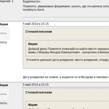
бщений: 1
Будапешта».
Помогите, уважаемые форумчане, узнать, где эта могила сего
погибнуть Катя.
5 май 2010 в 15:15
Мария
СтепанАлексееви
гость
Мария
Добрый день! Помогите пожалуйста найти место захороне
мамы ) Морару Феодор Емануилович , захоронен в Венгри
 Уточните данные! дата рождения, место рождения, откуда
Дату рождения не помню, а родился он в Молдове и призван
5 май 2010 в 15:15
Мария
СтепанАлексееви
гость
Мария