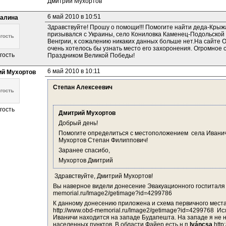
Дмитрий Мухортов
6 май 2010 в 10:51
алина
Здравствуйте! Прошу о помощи!!! Помогите найти деда-Крыж
призывался с Украины, село Кониловка Каменец-Подольской об
Венгрии, к сожалению никаких данных больше нет.На сайте О
очень хотелось бы узнать место его захоронения. Огромное с
гость
Праздником Великой Победы!
6 май 2010 в 10:11
й Мухортов
Степан Алексеевич
гость
Дмитрий Мухортов
Добрый день!
Помогите определиться с местоположением  села Иваничи,
Мухортов Степан Филиппович!
Заранее спасибо,
Мухортов Дмитрий
 Здравствуйте, Дмитрий Мухортов!
Вы наверное видели донесение Эвакуационного госпиталя 
memorial.ru/Image2/getimage?id=4299786
К данному донесению приложена и схема первичного места
http://www.obd-memorial.ru/Image2/getimage?id=4299768  Ис
Иваничи находится на западе Будапешта. На западе я не н
населенных пунктов. В области Файер есть н.п 
Iváncsa 
http