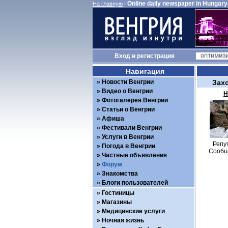
|
Online daily newspaper in Hungary
На главную
Вход
и
регистрация
Навигация
Новости Венгрии
Зах
Видео о Венгрии
Н
Фотогалерея Венгрии
Статьи о Венгрии
Афиша
Фестивали Венгрии
Услуги в Венгрии
Репу
Погода в Венгрии
Сообщ
Частные объявления
Форум
Знакомства
Блоги пользователей
Гостиницы
Магазины
Медицинские услуги
Ночная жизнь