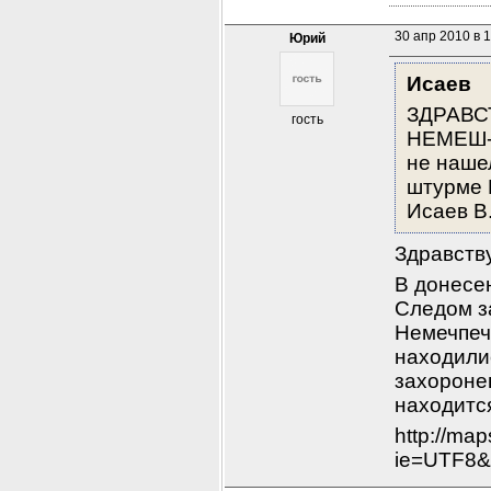
30 апр 2010 в 
Юрий
Исаев
ЗДРАВСТ
гость
НЕМЕШ-П
не наше
штурме Б
Исаев В
Здравств
В донесе
Следом за
Немечпече
находилис
захоронен
находится
http://map
ie=UTF8&