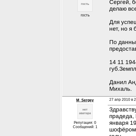
Сергей, 
делаю все
гость
Для успеш
нет, но я
По данны
предоста
14 11 194
губ.Земпл
Данил Анд
Михаль.
27 апр 2010 в 2
M_Sergey
Здравству
прадеда,
января 19
Репутация: 0
Сообщений: 1
шофёром.