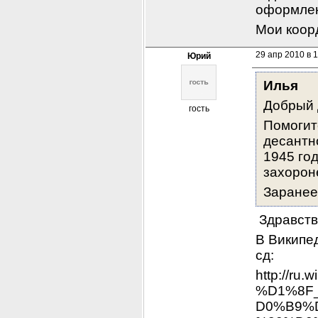
оформлен
Мои коор
29 апр 2010 в 1
Юрий
Илья
Добрый 
гость
Помогит
десантно
1945 го
захорон
Заранее
 Здравств
В Википед
сд:
http://ru.w
%D1%8F
D0%B9%