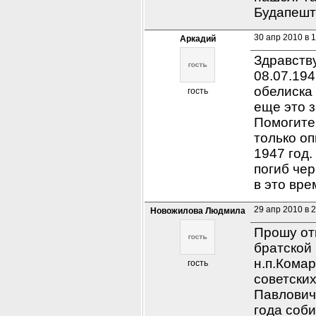
Будапешта
30 апр 2010 в 1
Аркадий
Здравству
08.07.194
обелиска
гость
еще это 
Помогите 
только оп
1947 год.
погиб чер
в это вр
29 апр 2010 в 
Новожилова Людмила
Прошу отк
братской 
н.п.Комар
гость
советски
Павлович,
года соби