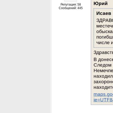
Юрий
Репутация: 58
Сообщений: 445
Исаев
ЗДРАВС
местеч
обыска
погибш
числе 
Здравст
В донес
Следом з
Немечпе
находили
захорон
находит
maps.goo
ie=UTF8