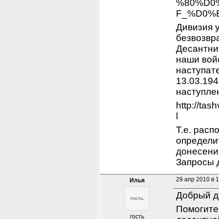
%80%D0
F_%D0%
Дивизия у
безвозвра
Десантник
наши войс
наступате
13.03.194
наступле
http://ta
l
Т.е. расп
определит
донесени
Запросы д
29 апр 2010 в 
Илья
Добрый д
Помогите
гость