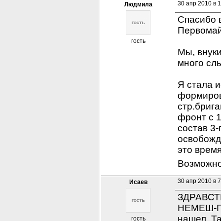
30 апр 2010 в 1
Людмила
Спасибо 
Первомай
гость
Мы, внуки
много сл
Я стала и
формирова
стр.брига
фронт с 1
состав 3-
освобожд
это время
Возможно
30 апр 2010 в 7
Исаев
ЗДРАВСТВ
НЕМЕШ-Пи
нашел. Т
гость