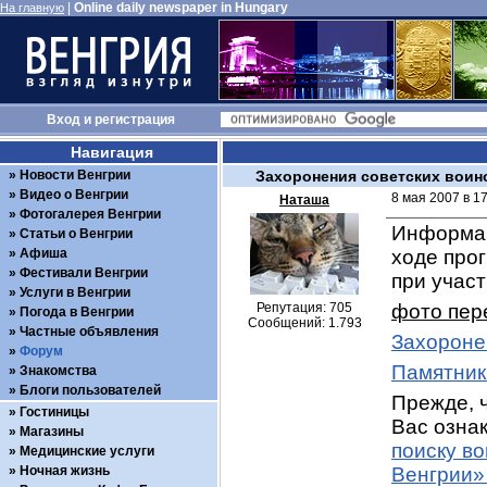
|
Online daily newspaper in Hungary
На главную
Вход
и
регистрация
Навигация
Новости Венгрии
Захоронения советских воин
Видео о Венгрии
8 мая 2007 в 1
Наташа
Фотогалерея Венгрии
Информац
Статьи о Венгрии
Афиша
ходе про
Фестивали Венгрии
при учас
Услуги в Венгрии
Репутация: 705
фото пер
Погода в Венгрии
Сообщений: 1.793
Частные объявления
Захороне
Форум
Памятник
Знакомства
Блоги пользователей
Прежде, ч
Гостиницы
Вас ознак
Магазины
поиску в
Медицинские услуги
Ночная жизнь
Венгрии»