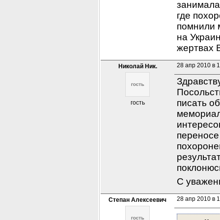
занималас
где похор
помнили 
на Украин
жертвах 
28 апр 2010 в 
Николай Ник.
Здравству
Посольств
писать об
гость
мемориаль
интересов
переносе 
похороне
результат
поклонюсь
С уважен
28 апр 2010 в 
Степан Алексеевич