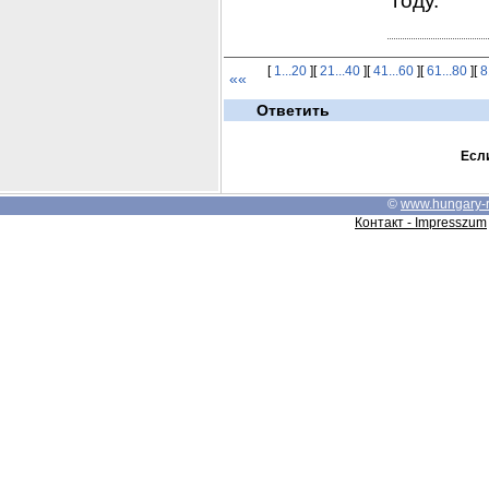
году.
[
1...20
][
21...40
][
41...60
][
61...80
][
8
««
Ответить
Если
©
www.hungary-
Контакт - Impresszum