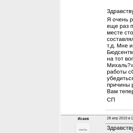
Здравств
Я очень 
еще раз п
месте сто
составлял
т.д. Мне 
Бюдсентм
на тот во
Михаль?».
работы сО
убедиться
причины р
Вам тепе
СП
28 апр 2010 в 
Исаев
Здравств