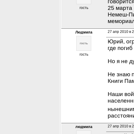
говорится
25 марта 
гость
Немеш-Пи
мемориал
27 апр 2010 в 
Людмила
Юрий, огр
где погиб
гость
Но я не д
Не знаю 
Книги Пам
Наши войс
населенн
нынешним
расстояни
27 апр 2010 в 
людмила