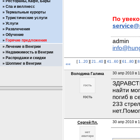
Рестораны, Кафе, Бары
Спа и веллнесс
Термальные курорты
Туристические услуги
Услуги
service@
Развлечения
Обучение
Горячие предложения
Лечение в Венгрии
info@hun
Недвижимость в Венгрии
Распродажи и скидки
[
1...20
][
21...40
][
41...60
][
61...80
][
8
Шоппинг в Венгрии
««
30 апр 2010 в 
Володина Галина
ЗДРАВСТВ
найти мо
погиб в с
гость
233 стре
нет.Помо
30 апр 2010 в 1
Сергей Пл.