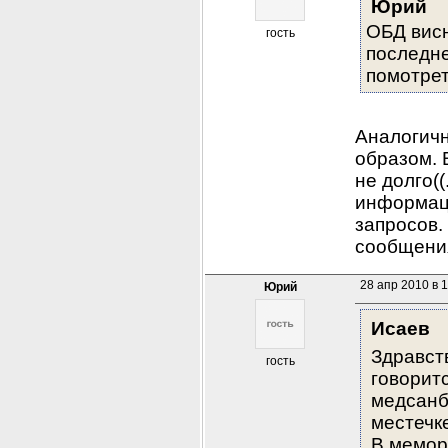
Юрий
ОБД висн
гость
последне
помотрет
Аналогичн
образом. 
не долго(
информаци
запросов.
сообщения
28 апр 2010 в 1
Юрий
Исаев
Здравст
гость
говорит
медсанба
местечк
В мемор