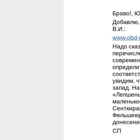
Браво!, Ю
Добавлю,
В.И.:
www.obd-
Надо сказ
перечисле
современн
определит
соответст
увидим, ч
запад. На
«Лепшень
маленькое
Сенткира
Фельшеюр
донесени
СП