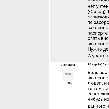
нет учтен
(Csobaj).
«списков»
по захоро
захоронен
паспорте 
опять вис
захороне
Нужно де
С уваже
28 апр 2010 в 
Людмила
Большое 
захороне
людей, и 
гость
то тоже и
советских
нибудь и
данного н