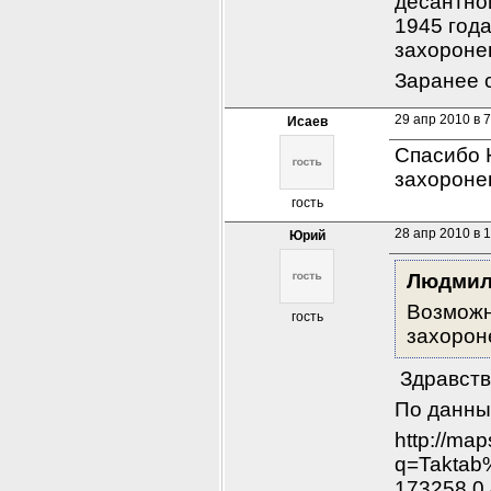
десантной
1945 год
захороне
Заранее 
29 апр 2010 в 7
Исаев
Спасибо 
захороне
гость
28 апр 2010 в 
Юрий
Людми
Возможно
гость
захороне
 Здравст
По данным
http://ma
q=Taktab
173258,0