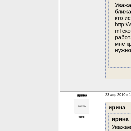
Уважа
ближа
кто и
http:
ml ск
работа
мне к
нужно
23 апр 2010 в 
ирина
ирина
гость
ирина
Уважае