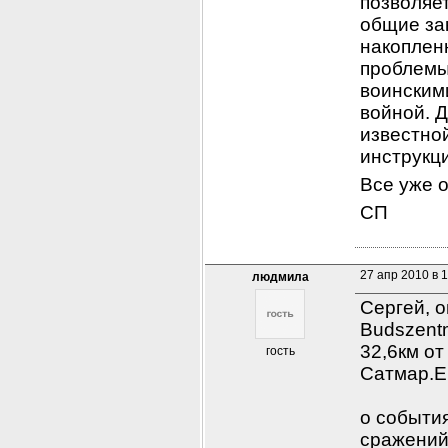
позволяе
общие зак
накоплен
проблемы,
воинским
войной. Д
известно
инструкци
Все уже 
СП
27 апр 2010 в 
людмила
Сергей, о
Budszentm
32,6км о
гость
Сатмар.Е
о события
сражений