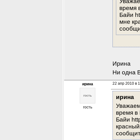
Уважае
время 
Байи ht
мне кр
сообщи
Ирина
Ни одна 
22 апр 2010 в 
ирина
ирина
Уважаем
гость
время в 
Байи htt
красный 
сообщит