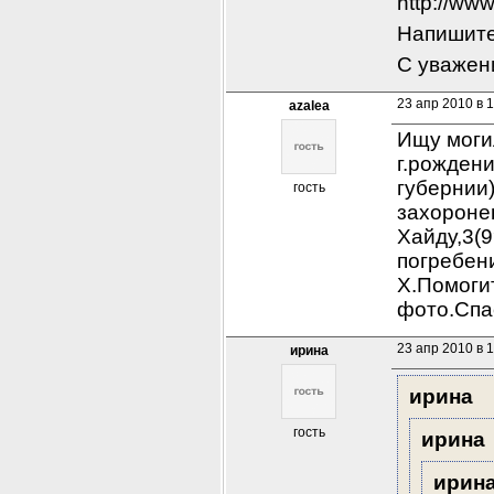
http://ww
Напишите
С уважен
23 апр 2010 в 
azalea
Ищу мог
г.рождени
губернии)
гость
захоронен
Хайду,3(9
погребен
Х.Помоги
фото.Спа
23 апр 2010 в 
ирина
ирина
гость
ирина
ирин