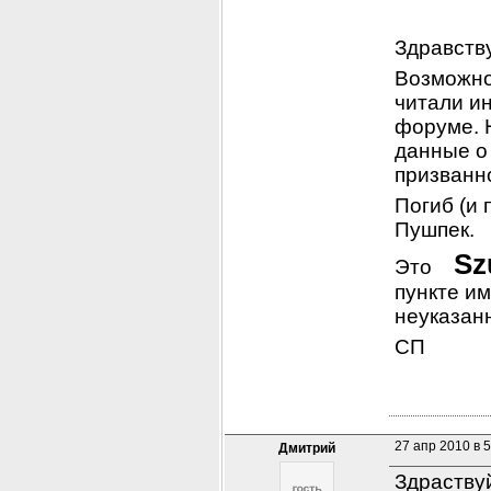
Здравств
Возможно,
читали ин
форуме. 
данные о
призванно
Погиб (и 
Пушпек.
Sz
Это    
пункте им
неуказан
СП
27 апр 2010 в 5
Дмитрий
Здраству