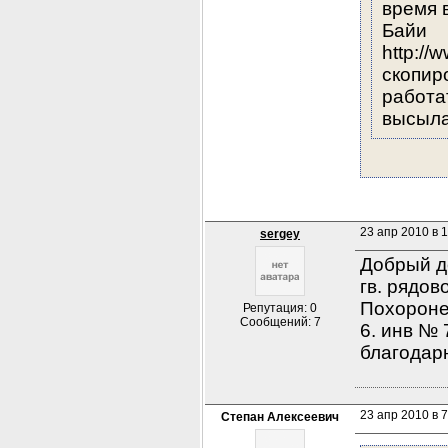
время 
Байи 
http://
скопир
работат
высыла
23 апр 2010 в 
sergey
Добрый де
гв. рядов
Похороне
Репутация: 0
Сообщений: 7
6. инв № 
благодарю
23 апр 2010 в 7
Степан Алексеевич