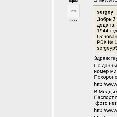
23 апр 2010 в 
Юрий
sergey
Добрый 
гость
деда гв
1944 го
Основани
РВК № 18
sergeyp
Здравств
По данным
номер мин
Похороне
http://ww
В Меддье
Паспорт п
 фото нет
http://ww