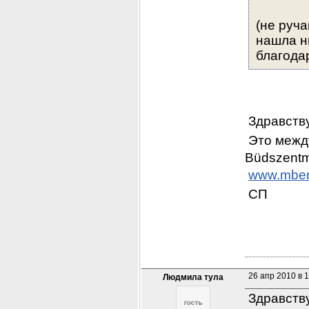
(не руча
нашла н
благода
Здравств
Это межд
Büdszentm
www.mben
СП
26 апр 2010 в 
Людмила тула
Здравств