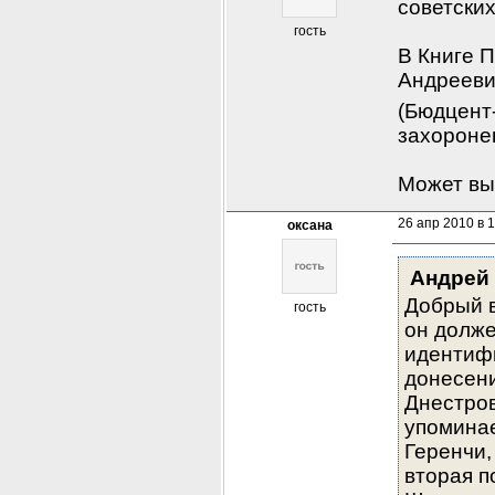
советски
гость
В Книге П
Андреевич
(Бюдцент-
захороне
Может вы
26 апр 2010 в 
оксана
Андрей
Добрый в
гость
он долже
идентифи
донесени
Днестров
упоминае
Геренчи,
вторая п