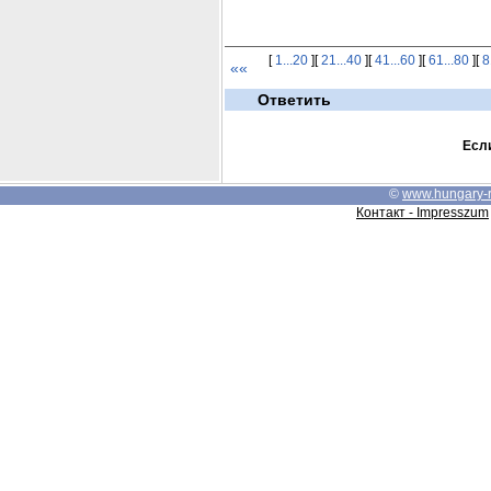
[
1...20
][
21...40
][
41...60
][
61...80
][
8
««
Ответить
Если
©
www.hungary-
Контакт - Impresszum