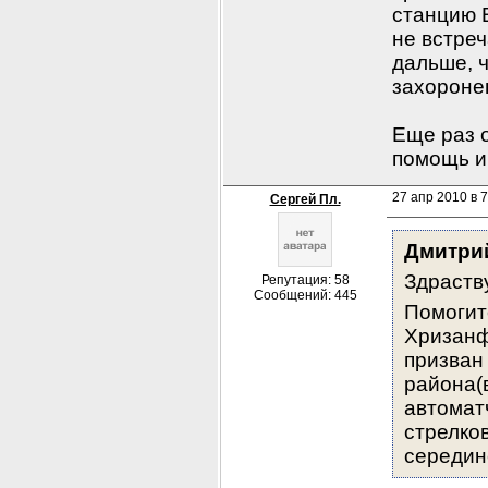
станцию B
не встреч
дальше, ч
захоронен
Еще раз о
помощь и
27 апр 2010 в 7
Сергей Пл.
Дмитри
Здраств
Репутация: 58
Сообщений: 445
Помогит
Хризанф
призван
района(
автомат
стрелков
середин