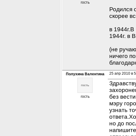
гость
Родился о
скорее в
в 1944г.В
1944г. в 
(не ручаю
ничего п
благодар
25 апр 2010 в 5
Полухина Валентина
Здравству
захоронен
без вести
гость
мэру горо
узнать то
ответа.Хо
но до пос
напишите 