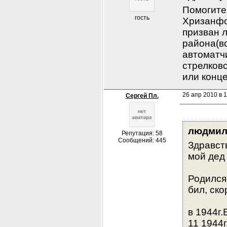
Помогите
гость
Хризанфо
призван л
района(во
автоматчи
стрелково
или конце
26 апр 2010 в 
Сергей Пл.
людмил
Репутация: 58
Сообщений: 445
Здравств
мой дед
Родился 
бил, ск
в 1944г.
11 1944г