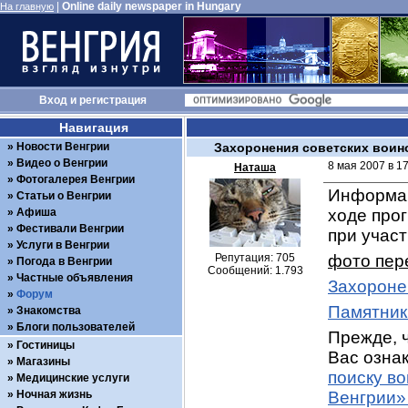
|
Online daily newspaper in Hungary
На главную
Вход
и
регистрация
Навигация
Новости Венгрии
Захоронения советских воин
Видео о Венгрии
8 мая 2007 в 1
Наташа
Фотогалерея Венгрии
Информац
Статьи о Венгрии
Афиша
ходе про
Фестивали Венгрии
при учас
Услуги в Венгрии
Репутация: 705
фото пер
Погода в Венгрии
Сообщений: 1.793
Частные объявления
Захороне
Форум
Памятник
Знакомства
Блоги пользователей
Прежде, ч
Гостиницы
Вас ознак
Магазины
поиску в
Медицинские услуги
Ночная жизнь
Венгрии»