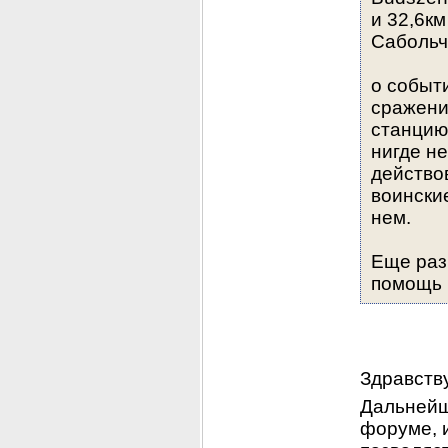
и 32,6к
Сабольч
о событи
сражени
станцию 
нигде не
действов
воински
нем.
Еще раз 
помощь 
Здравств
Дальнейш
форуме, и