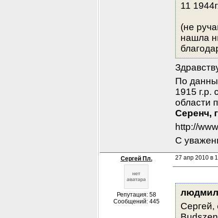
11 1944г
(не руча
нашла н
благода
Здравств
По данны
1915 г.р.
области п
Серенч, 
http://ww
С уважен
27 апр 2010 в 1
Сергей Пл.
людмил
Репутация: 58
Сообщений: 445
Сергей, 
Budszent