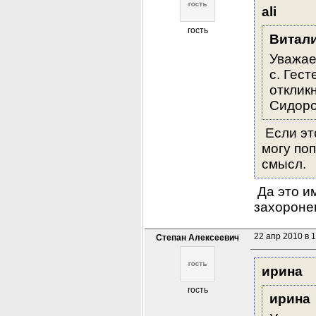
ali
гость
Витал
Уважае
с. Гест
отклик
Сидоро
 Если эт
могу поп
смысл.
 Да это и
захороне
22 апр 2010 в 
Степан Алексеевич
ирина
гость
ирина