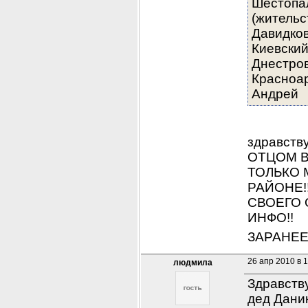
Шестопал
(жительст
Давидков
Киевский
Днестров
Красноар
Андрей
здравств
ОТЦОМ В
ТОЛЬКО М
РАЙОНЕ!
СВОЕГО 
ИНФО!!
ЗАРАНЕЕ
26 апр 2010 в 
людмила
Здравству
дед Дани