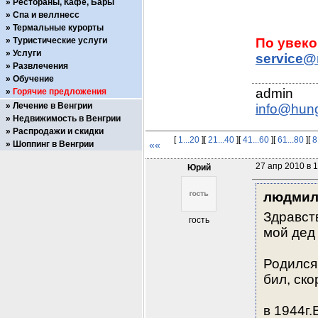
Рестораны, Кафе, Бары
Спа и веллнесс
Термальные курорты
Туристические услуги
Услуги
service@
Развлечения
Обучение
Горячие предложения
Лечение в Венгрии
info@hun
Недвижимость в Венгрии
Распродажи и скидки
[
1...20
][
21...40
][
41...60
][
61...80
][
8
Шоппинг в Венгрии
««
27 апр 2010 в 
Юрий
людмил
Здравств
гость
мой дед
Родился 
бил, ск
в 1944г.