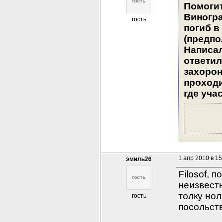
Помогит
Виногра
гость
погиб в
(предпо
Написал
ответил
захорон
проходи
где уча
1 апр 2010 в 15
эмиль26
Filosof, 
неизвестн
толку нол
гость
посольств