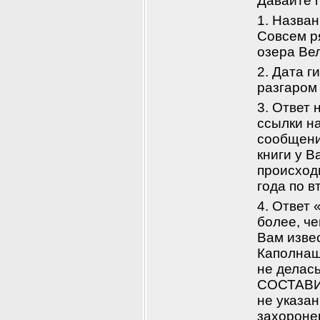
Давайте п
1. Назван
Совсем р
озера Ве
2. Дата г
разгаром
3. Ответ 
ссылки н
сообщение
книги у В
происход
года по в
4. Ответ 
более, че
Вам извес
Каполнашн
не делась
СОСТАВИТ
не указан
захоронен