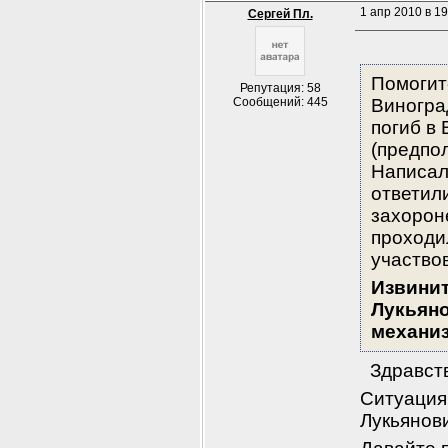
1 апр 2010 в 19
Сергей Пл.
Помогит
Репутация: 58
Сообщений: 445
Виногра
погиб в 
(предпо
Написал
ответили
захорон
проходил
участво
Извинит
Лукьяно
механиз
  Здравст
Ситуация
Лукьянов