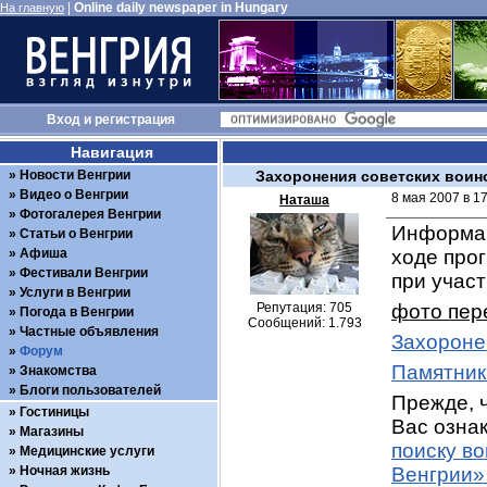
|
Online daily newspaper in Hungary
На главную
Вход
и
регистрация
Навигация
Новости Венгрии
Захоронения советских воин
Видео о Венгрии
8 мая 2007 в 1
Наташа
Фотогалерея Венгрии
Информац
Статьи о Венгрии
Афиша
ходе про
Фестивали Венгрии
при учас
Услуги в Венгрии
Репутация: 705
фото пер
Погода в Венгрии
Сообщений: 1.793
Частные объявления
Захороне
Форум
Памятник
Знакомства
Блоги пользователей
Прежде, ч
Гостиницы
Вас ознак
Магазины
поиску в
Медицинские услуги
Ночная жизнь
Венгрии»