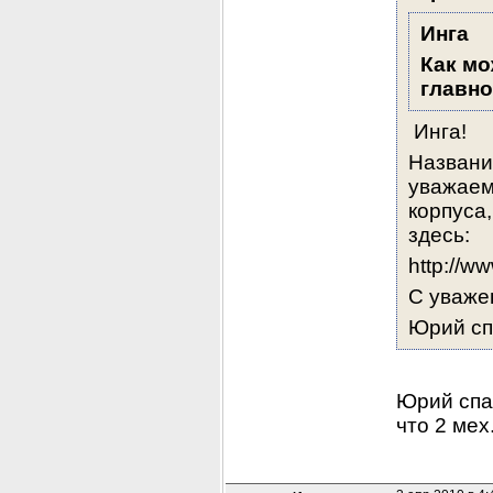
Инга
Как мо
главно
 Инга!
Названи
уважаем
корпуса,
здесь:
http://w
С уваж
Юрий сп
Юрий спа
что 2 мех