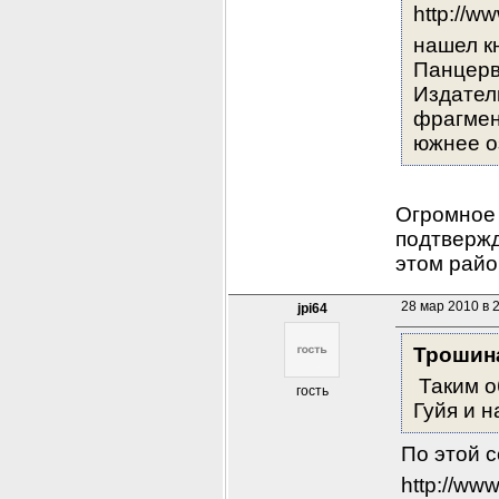
http://ww
нашел к
Панцерв
Издатель
фрагмен
южнее оз
Огромное 
подтвержд
этом райо
28 мар 2010 в 
jpi64
Трошин
 Таким о
гость
Гуйя и н
По этой с
http://www