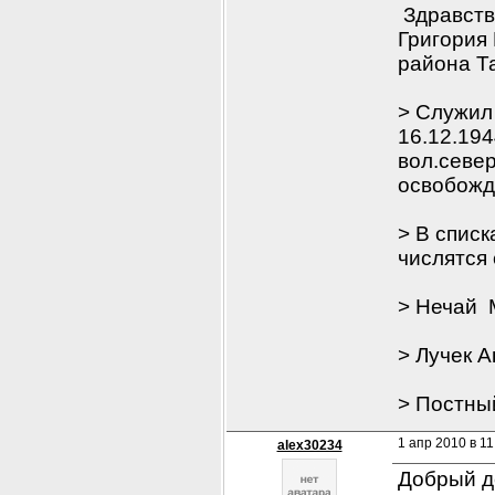
 Здравств
Григория 
района Та
> Служил 
16.12.194
вол.север
освобожде
> В списк
числятся
> Нечай 
> Лучек 
> Постны
1 апр 2010 в 11
alex30234
Добрый д