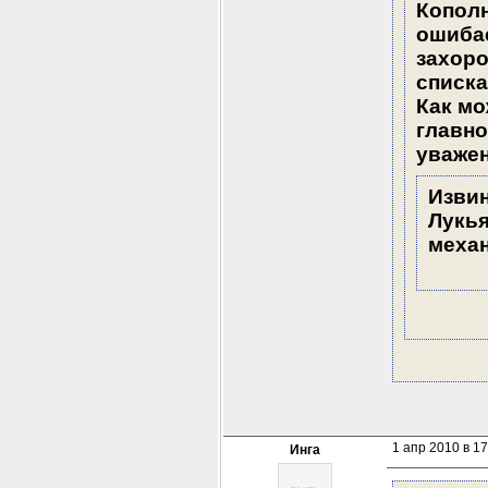
Кополн
ошибае
захоро
списка
Как мо
главно
уважен
Извин
Лукья
механ
1 апр 2010 в 17
Инга