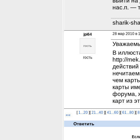
выйти на 
нас.п. — 
sharik-sh
28 мар 2010 в 
jpi64
Уважаемы
В иллюста
гость
http://me
действий 
нечитаемы
чем карты
карты име
форума, 
карт из э
[
1...20
][
21...40
][
41...60
][
61...80
][
8
««
Ответить
Если