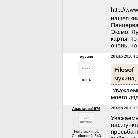
http://www
нашел кни
Панцерваф
Эксмо; Яу
карты, по
очень, но
28 мар 2010 в 
мухина
Filosof
мухина,
гость
 Уважаем
моего дя
28 мар 2010 в 2
Анастасия1976
Уважаемы
нас.пункт
просьба п
Репутация: 51
Сообщений: 543