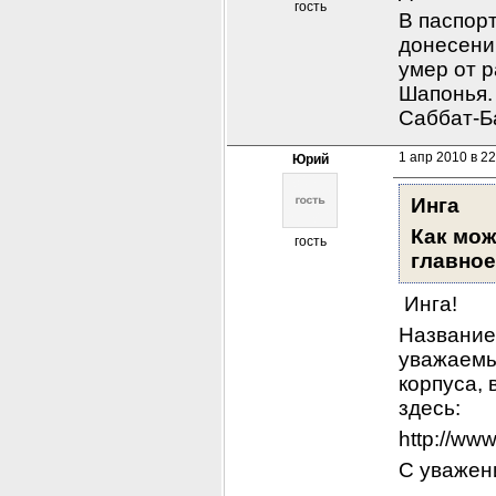
гость
В паспорт
донесени
умер от ра
Шапонья. 
Саббат-Б
1 апр 2010 в 22
Юрий
Инга
Как мож
гость
главное
 Инга!
Название
уважаемый
корпуса, 
здесь:
http://ww
С уваже