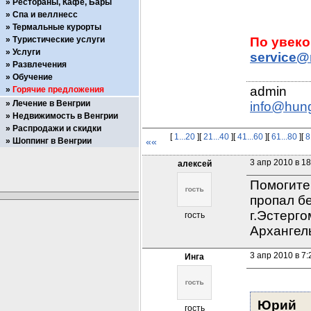
Рестораны, Кафе, Бары
Спа и веллнесс
Термальные курорты
Туристические услуги
Услуги
service@
Развлечения
Обучение
Горячие предложения
Лечение в Венгрии
info@hun
Недвижимость в Венгрии
Распродажи и скидки
[
1...20
][
21...40
][
41...60
][
61...80
][
8
Шоппинг в Венгрии
««
3 апр 2010 в 18
алексей
Помогите 
пропал бе
г.Эстерго
гость
Архангел
3 апр 2010 в 7:
Инга
Юрий
гость