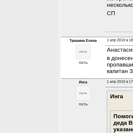
нескольк
СП
1 апр 2010 в 18
Трошина Елена
Анастаси
в донесе
гость
пропавший
капитан 
1 апр 2010 в 17
Инга
Инга
гость
Помоги
деда В
указан