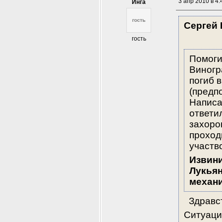
3 апр 2010 в 4:
Инга
Сергей 
гость
Помоги
Виногр
погиб в
(предп
Написа
ответил
захоро
проход
участв
Извини
Лукьян
механи
  Здравс
Ситуаци