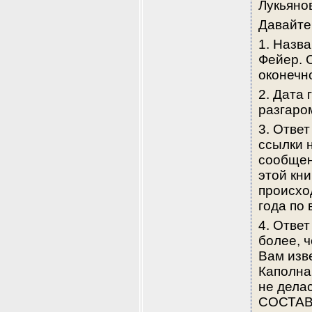
Лукьяно
Давайте
1. Назв
Фейер. 
оконечн
2. Дата 
разгаро
3. Ответ
ссылки 
сообщен
этой кни
происхо
года по 
4. Ответ
более, 
Вам изв
Каполна
не делас
СОСТАВИ