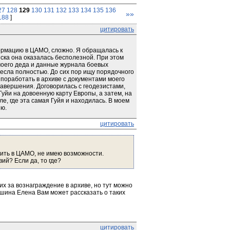
27
128
129
130
131
132
133
134
135
136
»»
188
]
цитировать
рмацию в ЦАМО, сложно. Я обращалась к 
ка она оказалась бесполезной. При этом 
оего деда и данные журнала боевых 
несла полностью. До сих пор ищу порядочного 
 поработать в архиве с документами моего 
 завершения. Договорилась с геодезистами, 
уйи на довоенную карту Европы, а затем, на 
е, где эта самая Гуйя и находилась. В моем 
ию.
цитировать
ить в ЦАМО, не имею возможности. 
ий? Если да, то где?
 за вознаграждение в архиве, но тут можно
ошина Елена Вам может рассказать о таких
цитировать