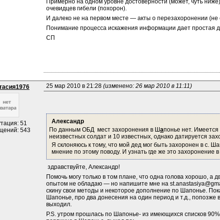
Примерно на одном уровне достоверности (может, чуть ниже
очевидцев гибели (похорон).
И далеко не на первом месте — акты о перезахоронении (не 
Понимание процесса искажения информации дает простая д
СП
25 мар 2010 в 21:28 
(изменено: 26 мар 2010 в 11:11)
тасия1976
Александр
тация: 51
По данным ОБД мест захоронения в Ш
а
понье нет. Имеется 
щений: 543
неизвестных солдат и 10 известных, однако датируется захо
Я склоняюсь к тому, что мой дед мог быть захоронен в с. Ш
мнение по этому поводу. И узнать где же это захоронение в
 здравствуйте, Александр!
Помочь могу только в том плане, что одна голова хорошо, а 
опытом не обладаю — но напишите мне на st.anastasiya@gmai
скину свои методы и некоторое дополнение по Шапонье. Пока
Шапонье, про два донесения на один период и т.д., попозже в
выходил.
P.S. утром прошлась по Шапонье- из имеющихся списков 90% ф