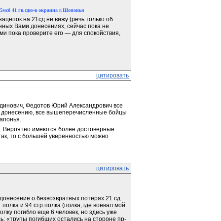
5мсб 41 гв.сд
ю-в окраина г.Шопонья
ацепок на 21сд не вижу (речь только об 
ных Вами донесениях, сейчас пока не 
и пока проверите его — для спокойствия, 
цитировать
инович, Федотов Юрий Александрович все 
 По донесению, все вышеперечисленные бойцы 
Шапонья.
я. Вероятно имеются более достоверные 
ак, то с большей уверенностью можно 
цитировать
онесение о безвозвратных потерях 21 сд. 
полка и 94 стр.полка (полка, где воевал мой 
полку погибло еще 6 человек, но здесь уже 
ь: «трупы погибших остались на стороне пр-