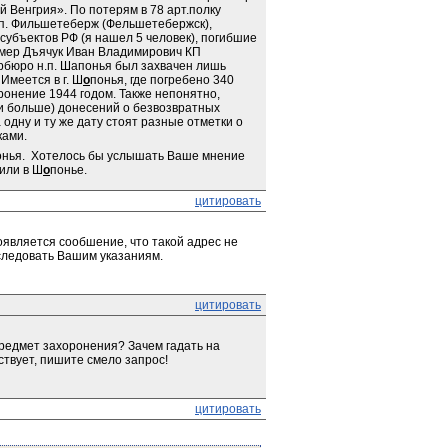
 Венгрия». По потерям в 78 арт.полку 
.п. Фильшетеберж (Фельшетебержск), 
убъектов РФ (я нашел 5 человек), погибшие 
ример Дъячук Иван Владимирович КП 
рбюро н.п. Шапонья был захвачен лишь 
 Имеется в г. Ш
о
понья, где погребено 340 
ронение 1944 годом. Также непонятно, 
и больше) донесений о безвозвратных 
 одну и ту же дату стоят разные отметки о 
ками.
понья.  Хотелось бы услышать Ваше мнение 
или в Ш
о
понье.
цитировать
является сообшение, что такой адрес не 
следовать Вашим указаниям.
цитировать
редмет захоронения? Зачем гадать на 
твует, пишите смело запрос!
цитировать