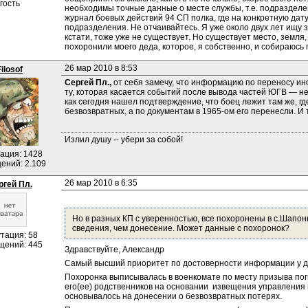
гость
необходимы точные данные о месте службы, т.е. подразделен
журнал боевых действий 94 СП полка, где на конкретную дат
подразделения. Не отчаивайтесь. Я уже около двух лет ищу з
кстати, тоже уже не существует. Но существует место, земля, 
похоронили моего деда, которое, я собственно, и собираюсь 
26 мар 2010 в 8:53
Filosof
Сергей Пл., 
от себя замечу, что информацию по переносу ин
ту, которая касается событий после вывода частей ЮГВ — не
как сегодня нашел подтверждение, что боец лежит там же, гд
безвозвратных, а по документам в 1965-ом его перенесли. И 
Излил душу -- убери за собой!
ация: 1428
ений: 2.109
26 мар 2010 в 6:35
ргей Пл.
Но в разных КП с уверенностью, все похоронены в с.Шапон
сведения, чем донесение. Может данные с похоронок?
тация: 58
щений: 445
Здравствуйте, Александр
Самый высший приоритет по достоверности информации у д
Похоронка выписывалась в военкомате по месту призыва поги
его(ее) родственников на основании  извещения управления п
основывалось на донесении о безвозвратных потерях.