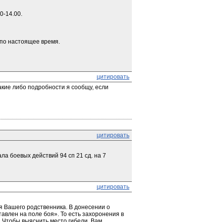
0-14.00.
 по настоящее время.
цитировать
кие либо подробности я сообщу, если 
цитировать
а боевых действий 94 сп 21 сд. на 7 
цитировать
 Вашего родственника. В донесении о 
авлен на поле боя». То есть захоронения в 
. Чтобы выяснить место гибели, Вам 