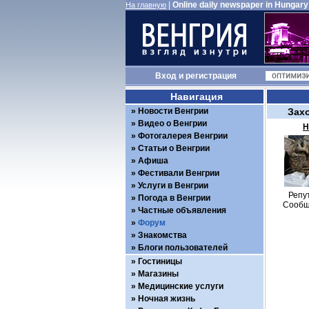
|
Online daily newspaper in Hungary
На главную
Вход
и
регистрация
Навигация
Новости Венгрии
Зах
Видео о Венгрии
Н
Фотогалерея Венгрии
Статьи о Венгрии
Афиша
Фестивали Венгрии
Услуги в Венгрии
Репу
Погода в Венгрии
Сообщ
Частные объявления
Форум
Знакомства
Блоги пользователей
Гостиницы
Магазины
Медицинские услуги
Ночная жизнь