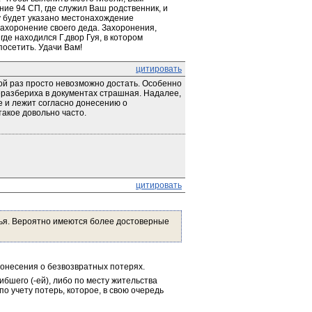
ие 94 СП, где служил Ваш родственник, и 
у будет указано местонахождение 
ахоронение своего деда. Захоронения, 
где находился Г.двор Гуя, в котором 
посетить. Удачи Вам!
цитировать
ой раз просто невозможно достать. Особенно 
разбериха в документах страшная. Надалее, 
е и лежит согласно донесению о 
такое довольно часто.
цитировать
ья. Вероятно имеются более достоверные 
онесения о безвозвратных потерях.
бшего (-ей), либо по месту жительства 
о учету потерь, которое, в свою очередь 