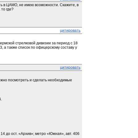
ь в ЦАМО, не имею возможности. Скажите, в 
 то где?
цитировать
рмской стрелковой дивизии за период с 18 
, а также список по офицерскому составу у 
цитировать
ожно посмотреть и сделать необходимые 
4.
 14 до ост. «Архив»; метро «Южная», авт. 406 