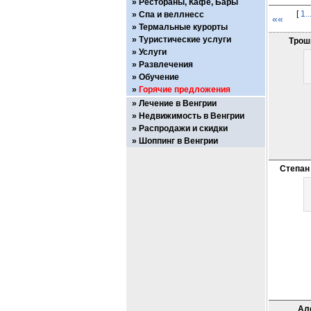
Рестораны, Кафе, Бары
[
1..
Спа и веллнесс
««
Термальные курорты
Туристические услуги
Трош
Услуги
Развлечения
Обучение
Горячие предложения
Лечение в Венгрии
Недвижимость в Венгрии
Распродажи и скидки
Шоппинг в Венгрии
Степан
Ал