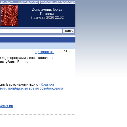
|
на сайте - Hirdetési ajánlat
Условия использования
День имени:
Ibolya
Пятница
7 августа 2026 22:52
цитировать
26
 в ходе программы восстановления 
еспублике Венгрия.
сим Вас ознакомиться с 
«Краткой 
мии, погибших во время освобождения 
e@rus.hu