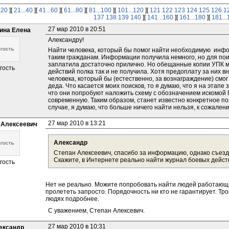
.20
][
21...40
][
41...60
][
61...80
][
81...100
][
101...120
][
121
122
123
124
125
126
1
137
138
139
140
][
141...160
][
161...180
][
181...
27 мар 2010 в 20:51
ина Елена
Александру!
Найти человека, который бы помог найти необходимую  инфо
таким гражданам. Информации получила немного, но для поис
заплатила достаточно прилично. Но обещанные копии УПК м
гость
действий полка так и не получила. Хотя предоплату за них в
человека, который бы (естественно, за вознаграждение) смог
деда. Что касается моих поисков, то я думаю, что я на этапе
что они попробуют наложить схему с обозначением искомой Г
современную. Таким образом, станет известно конкретное пол
случае, я думаю, что больше ничего найти нельзя, к сожален
27 мар 2010 в 13:21
 Алексеевич
Александр
Степан Алексеевич, спасибо за информацию, однако съезд
Скажите, в Интернете реально найти журнал боевых действ
гость
Нет не реально. Можите попробовать найти людей работающих
пролететь запросто. Порядочность ни кто не гарантирует. Тр
людях подробнее.
С уважением, Степан Алексевич.
27 мар 2010 в 10:31
ександр