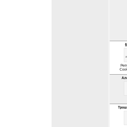
6
Реп
Соо
Ал
Трош