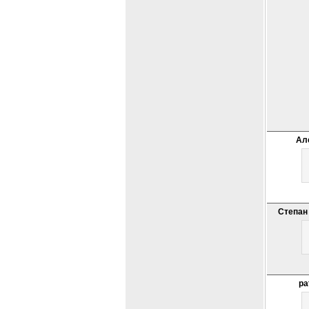
Ал
Степан
pa