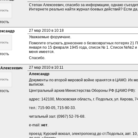
Степан Алексеевич, спасибо за информацию, однако съездит
Интернете реально найти журнал боевых действий? Если да,
гость
27 мар 2010 в 10:18
ександр
Уважаемые форумчане.
Помогите отыскать донесение о безвозвратных потерях 21 Пе
января по 15 февраля 1945 года, список № 1. Список №№2 и 3
меня имеется.
гость
Спасибо.
27 мар 2010 в 10:11
 Алексеевич
Александр
Документы по второй мировой войне хранятся в ЦАМО. Их м
выписки.
Центральный архив Министерства Обороны РФ (ЦАМО РФ):
гость
адрес: 142100, Московская область, г. Подольск, ул. Кирова, 7
тел.: 715-90-05, 715-90-33. 
читальный зал: (0967) 52-76-68. 
e-mail: 
нет
.
проезд: Курский вокзал, электропоезд до ст.Подольск, авт. 10,