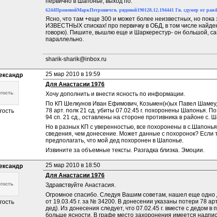
первично в Шапонье, выход по:
6244
Проневой
Марк
Петрович
гв. рядовой
1901
28.12.1944
41 Гв. сд
умер от ран
4
Ясно, что там +еще 300 и может более неизвестных, но пока з
ИЗВЕСТНЫХ списках! про первичку в ОБД, в том числе найден
говорю). Пишите, вышлю еще и Шаркерестур- он большой, сам
параллельно.
sharik-sharik@inbox.ru
25 мар 2010 в 19:59
ександр
Для Анастасии 1976
Хочу дополнить и внести ясность по информации.
По КП Шелкунов Иван Ефимович, Козьмен(н)ых Павел Шамеуд
78 арт. полк 21 сд. убиты 07.02.45 г. похоронены Шапонья.
гость
94 сп. 21 сд., оставлены на стороне противника в районе с. 
Но в разных КП с уверенностью, все похоронены в с.Шапонь
сведения, чем донесение. Может данные с похоронок? Если т
предполагать, что мой дед похоронен в Шапонье.
Извините за объемные тексты. Разгадка близка. Эмоции.
25 мар 2010 в 18:50
ександр
Для Анастасии 1976
Здравствуйте Анастасия.
Огромное спасибо. Следуя Вашим советам, нашел еще одно д
от 19.03.45 г. за № 34200. В донесении указаны потери 78 арт 
гость
дед). Из донесения следует, что 07.02.45 г. вместе с дедом в 
больше ясности. В графе место захоронения имеется надпис