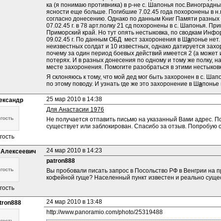
ка (я понимаю противника) в р-не с. Шапонья пос.Виноградный
ясности еще больше. Погибшие 7.02.45 года похоронены в н
согласно донесению. Однако по данным Книг Памяти разных с
07.02.45 г. в 78 арт.полку 21 сд похоронены в с. Шапонья. П
Приморский край. Но тут опять нестыковка, по сводкам Инфо
09.02.45 г. По данным ОБД  мест захоронения в Ш
а
понье нет.
неизвестных солдат и 10 известных, однако датируется захо
почему за один период боевых действий имеется 2 (а может 
потерях. И в разных донесения по одному и тому же полку, на
месте захоронения. Помогите разобраться в этими нестыков
Я склоняюсь к тому, что мой дед мог быть захоронен в с. Ша
по этому поводу. И узнать где же это захоронение в Ш
а
понье 
25 мар 2010 в 14:38
ександр
Для Анастасии 1976
Не получается отпавить письмо на указанный Вами адрес. По
существует или заблокирован. Спасибо за отзыв. Попробую 
гость
24 мар 2010 в 14:23
 Алексеевич
patron888
Вы пробовали писать запрос в Посольство РФ в Венгрии на п
кофейной гуще? Населенный пункт известен и реально сущес
гость
24 мар 2010 в 13:48
tron888
http://www.panoramio.com/photo/25319488