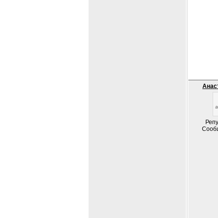
Анас
Репу
Сооб