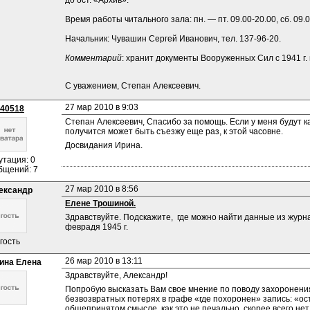
до ост. «Архив».
Время работы читального зала: пн. — пт. 09.00-20.00, сб. 09.0
Начальник: Чувашин Сергей Иванович, тел. 137-96-20.
Комментарий
: хранит документы Вооруженных Сил с 1941 г.
С уважением, Степан Алексеевич.
27 мар 2010 в 9:03
40518
Степан Алексеевич, Спасибо за помощь. Если у меня будут ка
получится может быть съезжу еще раз, к этой часовне.
Досвидания Ирина.
утация: 0
бщений: 7
27 мар 2010 в 8:56
ександр
Елене Трошиной.
Здравствуйте. Подскажите,  где можно найти данные из журнал
феврадя 1945 г.
гость
26 мар 2010 в 13:11
ина Елена
Здравствуйте, Александр!
Попробую высказать Вам свое мнение по поводу захоронения
безвозвратных потерях в графе «где похоронен» запись: «ост
общепринятом смысле, как это не печально, скорее всего нет