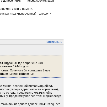
) с донесениями — письма сослуживцев — 
ошибся) и книги памяти.
етская игра «испорченный телефон»
цитировать
в г. Ш
о
понья, где погребено 340
ронение 1944 годом. ...
апонья.  Хотелось бы услышать Ваше 
 Ш
а
понье или в Ш
о
понье.
две лучше, особенной информацией или 
l.com (теперь адрес написан нормально), 
 не успела  проследить ход мыслей к 
никну. Вроде как у нас все-таки Шаркерестур 
амилии из одного донесения 41 гв.сд., все 