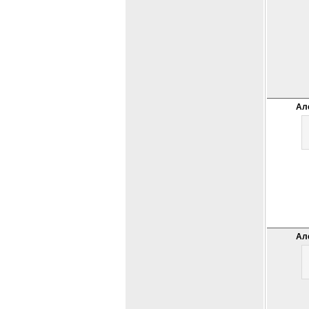
Ал
Ал