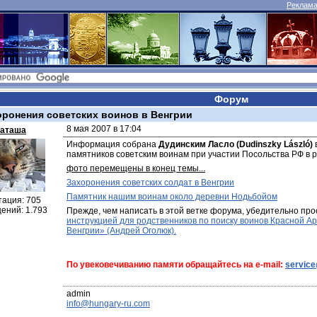
Реклама 
Форум
оронения советских воинов в Венгрии
8 мая 2007 в 17:04
аташа
Информация собрана 
Дудинским Ласло (Dudinszky László)
памятников советским воинам при участии Посольства РФ в р
фото перемещены в конец темы...
Захоронения советских солдат в Венгрии
Памятник нашим воинам около деревни Нодьбойом
тация: 705
ений: 1.793
Прежде, чем написать в этой ветке форума, убедительно про
инструкцией для родственников по поиску воинов Красной Ар
Венгрии» (Андрей Оголюк).
По увековечиванию памяти обращайтесь на e-mail: 
servic
info@hungary-ru.com