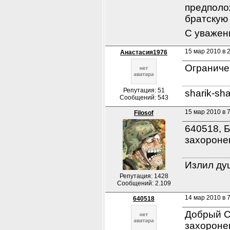
предполо
братскую 
С уважен
15 мар 2010 в 2
Анастасия1976
Ограничен
Репутация: 51
sharik-sh
Сообщений: 543
15 мар 2010 в 
Filosof
640518, 
захоронен
Излил душ
Репутация: 1428
Сообщений: 2.109
14 мар 2010 в 
640518
Добрый С
захоронен