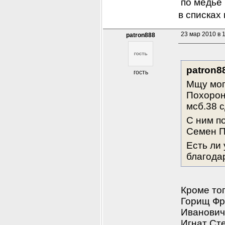
по медье
в списках
23 мар 2010 в 
patron888
patron8
гость
Мщу мог
Похороне
мсб.38 с
С ним п
Семен П
Есть ли 
благода
Кроме то
Горищ Фр
Иванович
Игнат Ст