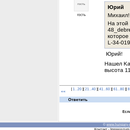
Юрий
Михаил!
гость
На этой к
48_debre
которое 
L-34-019
 Юрий!
Нашел Kar
высота 11
[
1...20
][
21...40
][
41...60
][
61...80
][
8
««
Ответить
Если
©
www.hungary-
Контакт - Impresszum