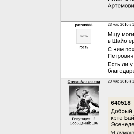
Артемович
23 мар 2010 в 
patron888
Мщу моги
в Шайо ер
гость
С ним по
Петрович
Есть ли у
благодаре
23 мар 2010 в 1
СтепанАлексееви
640518
Добрый 
крте Бай
Репутация: -2
Сообщений: 196
Эсенеде
Я думаю,