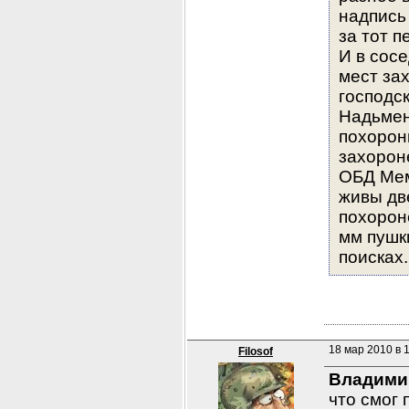
надпись 
за тот п
И в сос
мест за
господск
Надьмен
похорони
захорон
ОБД Мем
живы две
похороне
мм пушки
поисках
18 мар 2010 в 
Filosof
Владими
что смог 