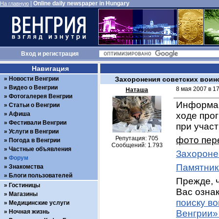
|
Online daily newspaper in Hungary
На главную
Вход
и
регистрация
Навигация
Новости Венгрии
Захоронения советских воин
Видео о Венгрии
8 мая 2007 в 1
Наташа
Фотогалерея Венгрии
Информац
Статьи о Венгрии
Афиша
ходе про
Фестивали Венгрии
при учас
Услуги в Венгрии
Репутация: 705
фото пер
Погода в Венгрии
Сообщений: 1.793
Частные объявления
Захороне
Форум
Памятник
Знакомства
Блоги пользователей
Прежде, ч
Гостиницы
Вас ознак
Магазины
поиску в
Медицинские услуги
Ночная жизнь
Венгрии»