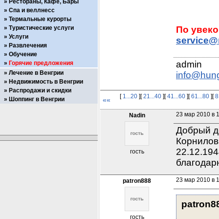
Рестораны, Кафе, Бары
Спа и веллнесс
Термальные курорты
Туристические услуги
Услуги
service@
Развлечения
Обучение
Горячие предложения
Лечение в Венгрии
info@hun
Недвижимость в Венгрии
Распродажи и скидки
[
1...20
][
21...40
][
41...60
][
61...80
][
8
Шоппинг в Венгрии
««
23 мар 2010 в 
Nadin
Добрый д
Корнилов
22.12.194
гость
благодар
23 мар 2010 в 
patron888
patron8
гость