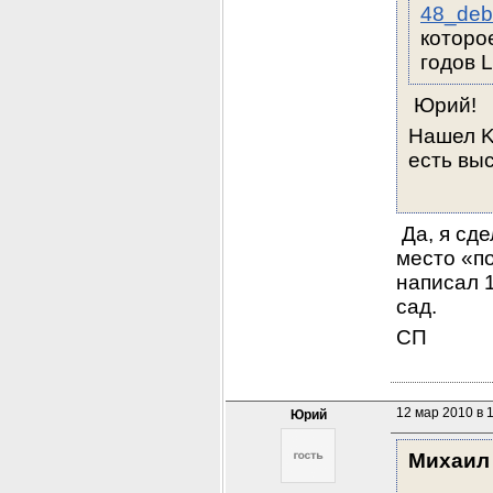
48_deb
которо
годов L
 Юрий!
Нашел K
есть выс
 Да, я сд
место «по
написал 1
сад.
СП
12 мар 2010 в 
Юрий
Михаил