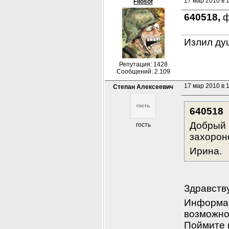
17 мар 2010 в 
Filosof
640518, 
ф
Излил душ
Репутация: 1428
Сообщений: 2.109
17 мар 2010 в 
Степан Алексеевич
640518
Добрый 
гость
захороне
Ирина.
Здравств
Информаци
возможнос
Поймите м