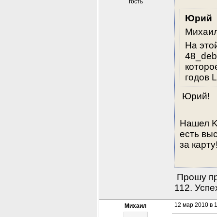
гость
Юрий
Михаил
На этой
48_deb
которо
годов L
 Юрий!
Нашел K
есть выс
за карту
 Прошу пр
112. Успе
12 мар 2010 в 
Михаил