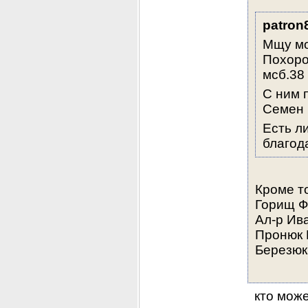
patron
Мщу мо
Похорон
мсб.38 
С ним 
Семен 
Есть л
благод
Кроме т
Горищ Ф
Ал-р Ив
Пронюк 
Березюк 
  кто мож