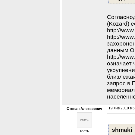
Согласно
(Kozard) 
http://ww
http://ww
захоронен
данным О
http://www
означает 
укрупнени
близлежай
запрос в 
мемориаль
населенног
19 янв 2010 в 6
Степан Алексеевич
shmaki
гость