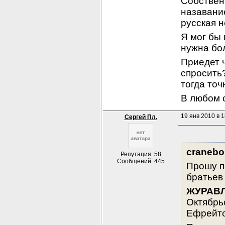
Собственн
назавание
русская 
Я мог бы 
нужна бо
Приедет ч
спросить?
тогда точ
В любом с
19 янв 2010 в 1
Сергей Пл.
cranebo
Репутация: 58
Сообщений: 445
Прошу п
братьев
ЖУРАВЛ
Октябрьс
Ефрейто