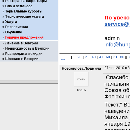
Рестораны, Кафе, Бары
Спа и веллнесс
Термальные курорты
Туристические услуги
Услуги
service@
Развлечения
Обучение
Горячие предложения
Лечение в Венгрии
info@hun
Недвижимость в Венгрии
Распродажи и скидки
[
1...20
][
21...40
][
41...60
][
61...80
][
8
Шоппинг в Венгрии
««
27 янв 2010 в 8
Новожилова Людмила
 Спасибо 
начальник
Союза об
гость
Фатюхиной
Текст:" В
наведени
Михаила П
января 19