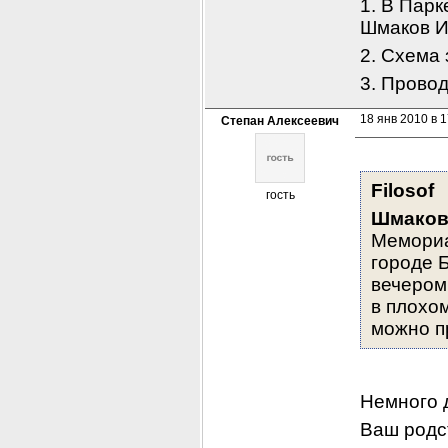
1. В Парк
Шмаков И.
2. Схема
3. Прово
18 янв 2010 в 1
Степан Алексеевич
Filosof
гость
Шмаков
Мемориа
городе Б
вечером
в плохом
можно пр
Немного 
Ваш родст