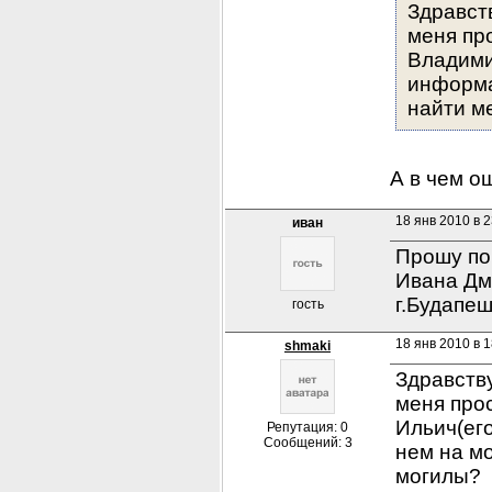
Здравств
меня пр
Владими
информа
найти м
А в чем о
18 янв 2010 в 2
иван
Прошу по
Ивана Дми
г.Будапеш
гость
18 янв 2010 в 1
shmaki
Здравству
меня про
Ильич(его
Репутация: 0
Сообщений: 3
нем на мо
могилы?