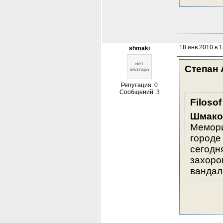
18 янв 2010 в 1
shmaki
Степан 
Репутация: 0
Сообщений: 3
Filosof
Шмако
Мемори
городе 
сегодн
захорон
вандал