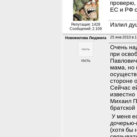
проверю, 
ЕС и РФ 
Излил душ
Репутация: 1428
Сообщений: 2.109
25 янв 2010 в 1
Новожилова Людмила
Очень над
при осво
Павлович 
гость
мама, но 
осуществи
стороне о
Сейчас ей
известно 
Михаил П
братской 
 У меня е
дочерью-с
(хотя бы 
связыват