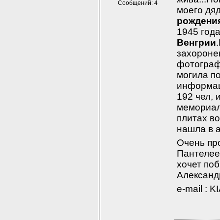
Сообщений: 4
моего дяд
рождения
1945 года
Венгрии
захороне
фотографи
могила п
информаци
192 чел, 
мемориала
плитах во
нашла в 
Очень про
Пантелеев
хочет поб
Александ
e-mail : 