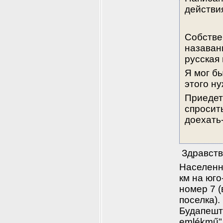
действия
Собстве
назавани
русская
Я мог бы
этого н
Приедет 
спросить
доехать-
 Здравст
Населенн
км на юг
номер 7 (
поселка).
Будапешта
emlékmű" 