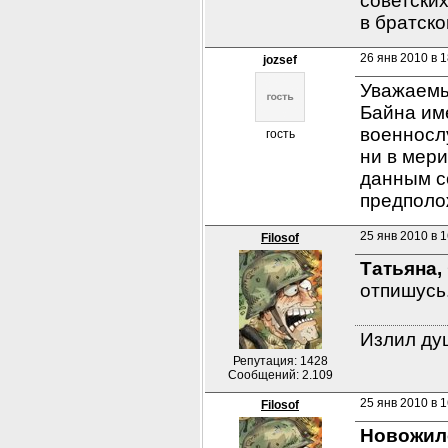
советски
в братско
26 янв 2010 в 1
jozsef
Уважаемы
Байна име
военносл
гость
ни в мери
данным с
предполо
25 янв 2010 в 1
Filosof
Татьяна,
отпишусь
Излил душ
Репутация: 1428
Сообщений: 2.109
25 янв 2010 в 1
Filosof
Новожил