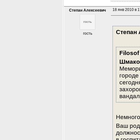
18 янв 2010 в 1
Степан Алексеевич
Степан 
гость
Filosof
Шмако
Мемори
городе 
сегодн
захорон
вандал
Немного
Ваш род
должнос
в госпит