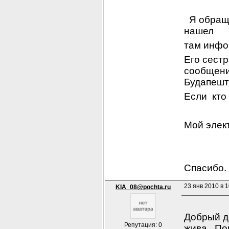
  Я обра
нашел
там инфо
Его сестр
сообщение
Будапешт
Если  кто
Мой элек
Спасибо.
23 янв 2010 в 1
KIA_08@pochta.ru
Добрый де
Репутация: 0
жива...По