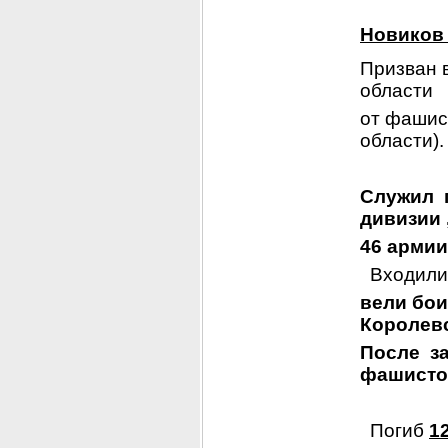
Новиков 
Призван 
области
от фашист
области).
Служил  п
дивизии 
46 армии
  Входили
вели бои 
Королевс
После  з
фашистов
  Погиб 
1