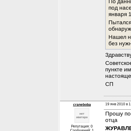
По данны
под нас
января 
Пытался 
обнаруж
Нашел не
без нуж
Здравств
Советско
пункте им
настоящег
СП
19 янв 2010 в 1
craneboba
Прошу по
отца
Репутация: 0
ЖУРАВЛЕ
Сообщений: 1