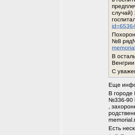
предплеч
случай) 
госпитал
id=6536
Похорон
№8 ряд№
memoria
В осталь
Венгрии
С уваже
Еще инф
В городе 
№336-90 h
, захорон
родственн
memorial
Есть неск