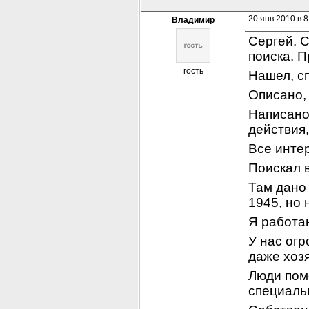
20 янв 2010 в 8
Владимир
Сергей. С
поиска. П
гость
Нашел, с
Описано, 
Написано,
действия,
Все интер
Поискал 
Там дано 
1945, но 
Я работа
У нас огр
даже хозя
Люди помо
специаль