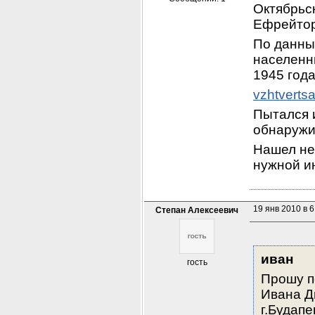
Октябрьск
Ефрейтор,
По данным
населенны
1945 года
vzhtverts
Пытался и
обнаружи
Нашел нес
нужной и
19 янв 2010 в 6
Степан Алексеевич
иван
гость
Прошу п
Ивана Дм
г.Будапе