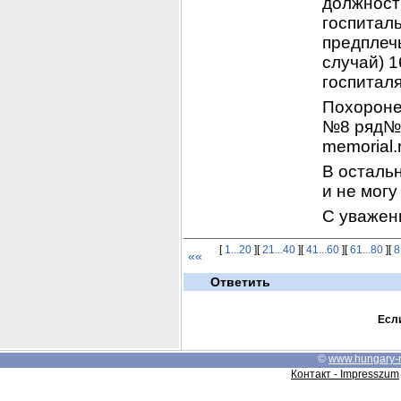
должност
госпиталь
предплечь
случай) 1
госпиталя
Похоронен
№8 ряд№7.
memorial.
В остальн
и не мог
С уважен
[
1...20
][
21...40
][
41...60
][
61...80
][
8
««
Ответить
Если
©
www.hungary-
Контакт - Impresszum