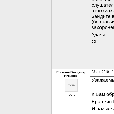
слушатель
этого зах
Зайдите в
(без кавы
захоронен
Удачи!
СП
23 янв 2010 в 1
Ерошкин Владимир
Никитовч
Уважаемы
К Вам об
гость
Ерошкин 
Я разыски