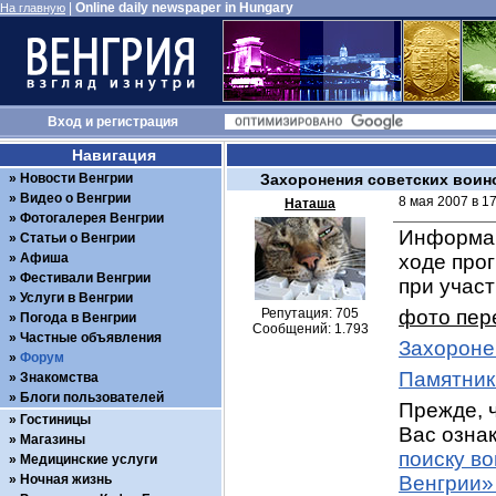
|
Online daily newspaper in Hungary
На главную
Вход
и
регистрация
Навигация
Новости Венгрии
Захоронения советских воин
Видео о Венгрии
8 мая 2007 в 1
Наташа
Фотогалерея Венгрии
Информац
Статьи о Венгрии
Афиша
ходе про
Фестивали Венгрии
при учас
Услуги в Венгрии
Репутация: 705
фото пер
Погода в Венгрии
Сообщений: 1.793
Частные объявления
Захороне
Форум
Памятник
Знакомства
Блоги пользователей
Прежде, ч
Гостиницы
Вас ознак
Магазины
поиску в
Медицинские услуги
Ночная жизнь
Венгрии»