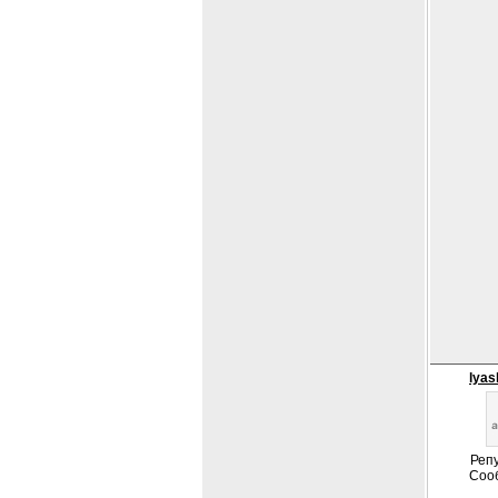
lya
Репу
Соо