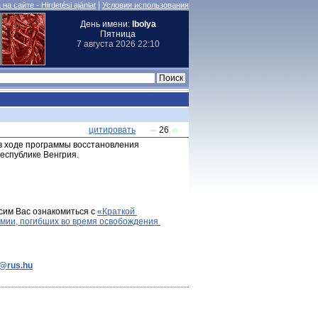
|
на сайте - Hirdetési ajánlat
Условия использования
День имени:
Ibolya
Пятница
7 августа 2026 22:10
цитировать
26
 в ходе программы восстановления 
еспублике Венгрия.
сим Вас ознакомиться с 
«Краткой 
мии, погибших во время освобождения 
e@rus.hu