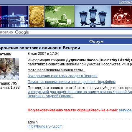
Реклама 
Форум
оронения советских воинов в Венгрии
8 мая 2007 в 17:04
аташа
Информация собрана 
Дудинским Ласло (Dudinszky László)
памятников советским воинам при участии Посольства РФ в р
фото перемещены в конец темы...
Захоронения советских солдат в Венгрии
Памятник нашим воинам около деревни Нодьбойом
тация: 705
ений: 1.793
Прежде, чем написать в этой ветке форума, убедительно про
инструкцией для родственников по поиску воинов Красной Ар
Венгрии» (Андрей Оголюк).
По увековечиванию памяти обращайтесь на e-mail: 
servic
info@hungary-ru.com