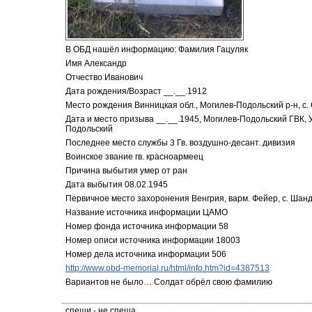
В ОБД нашёл информацию: Фамилия Гацуляк
Имя Александр
Отчество Иванович
Дата рождения/Возраст __.__.1912
Место рождения Винницкая обл., Могилев-Подольский р-н, с
Дата и место призыва __.__.1945, Могилев-Подольский ГВК, У
Подольский
Последнее место службы 3 Гв. воздушно-десант. дивизия
Воинское звание гв. красноармеец
Причина выбытия умер от ран
Дата выбытия 08.02.1945
Первичное место захоронения Венгрия, варм. Фейер, с. Шан
Название источника информации ЦАМО
Номер фонда источника информации 58
Номер описи источника информации 18003
Номер дела источника информации 506
http://www.obd-memorial.ru/html/info.htm?id=4387513
Вариантов не было… Солдат обрёл свою фамилию
спеши - не спеша...