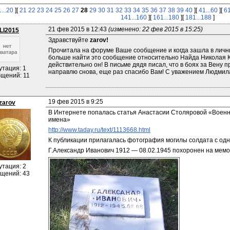
1...20
][
21
22
23
24
25
26
27
28
29
30
31
32
33
34
35
36
37
38
39
40
][
41...60
][
61
141...160
][
161...180
][
181...188
]
21 фев 2015 в 12:43 
(изменено: 22 фев 2015 в 15:25)
LI2015
Здравствуйте 
zarov! 
Прочитала на форуме Ваше сообщение и когда зашла в личный
больше найти это сообщение относительно Найда Николая Ки
действительно он! В письме дядя писал, что в боях за Вену 
утация: 1
направлю снова, еще раз спасибо Вам! С уважением Людмил
щений: 11
19 фев 2015 в 9:25
zarov
В Интернете попалась статья Анастасии Столяровой «Военн
имена»
http://www.taday.ru/text/1113668.html
К публикации прилагалась фотография могилы солдата с одн
Г.Александр Иванович 1912 — 08.02.1945 похоронен на мемор
утация: 2
щений: 43