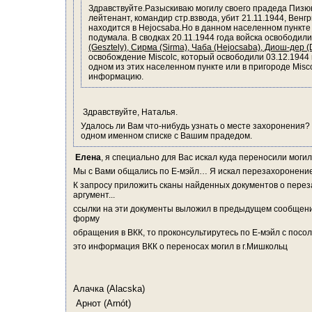
Здравствуйте.Разыскиваю могилу cвоего прадеда Пизюк Ф
лейтенант, командир стр.взвода, убит 21.11.1944, Венгр
находится в Hejocsaba.Но в данном населенном пункте 
подумала. В сводках 20.11.1944 года войска освободили
(Gesztely), Сирма (Sirma), Чаба (Hejocsaba), Диош-дер (
освобождение Miscolc, который освободили 03.12.1944 г
одном из этих населенном пункте или в пригороде Мisco
информацию.
 Здравствуйте, Наталья.
Удалось ли Вам что-нибудь узнать о месте захоронения? Я
одном именном списке с Вашим прадедом. 
 Елена
, я специально для Вас искал куда переносили могил
Мы с Вами общались по Е-мэйл… Я искал перезахоронение 
К запросу приложить сканы найденных документов о переза
аргумент...
ссылки на эти документы выложил в предыдущем сообщение
форму
обращения в ВКК, то проконсультирутесь по Е-мэйл с посол
это информация ВКК о переносах могил в г.Мишкольц
Алачка (Alacska)
 Арнот (Arnót) 