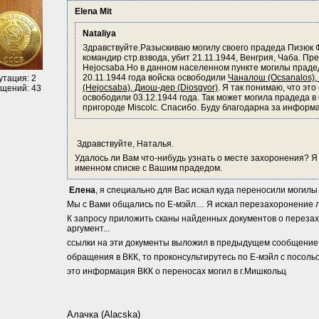
Elena Mit
Nataliya
Здравствуйте.Разыскиваю могилу cвоего прадеда Пизюк Фед
командир стр.взвода, убит 21.11.1944, Венгрия, Чаба. Пре
Hejocsaba.Но в данном населенном пункте могилы прадеда
20.11.1944 года войска освободили 
Чаналош (Ocsanalos), Г
утация: 2
(Hejocsaba), Диош-дер (Diosgyor)
. Я так понимаю, что это
щений: 43
освободили 03.12.1944 года. Так может могила прадеда в 
пригороде Мiscolc. Спасибо. Буду благодарна за информ
 Здравствуйте, Наталья.
Удалось ли Вам что-нибудь узнать о месте захоронения? Я 
именном списке с Вашим прадедом. 
 Елена
, я специально для Вас искал куда переносили могилы 
Мы с Вами общались по Е-мэйл… Я искал перезахоронение л-
К запросу приложить сканы найденных документов о перезахо
аргумент...
ссылки на эти документы выложил в предыдущем сообщение.
обращения в ВКК, то проконсультирутесь по Е-мэйл с посольс
это информация ВКК о переносах могил в г.Мишкольц
Алачка (Alacska)