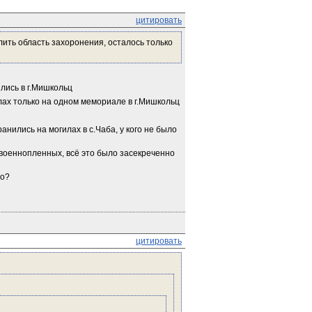
цитировать
ть область захоронения, осталось только 
лись в г.Мишкольц
лах только на одном мемориале в г.Мишкольц
нились на могилах в с.Чаба, у кого не было 
военнопленных, всё это было засекреченно 
то?
цитировать