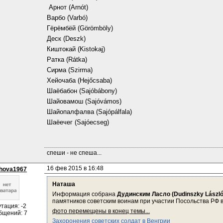
 Арнот (Arnót) 
Варбо (Varbó) 
Гёрёмбёй (Görömböly) 
Деск (Deszk) 
Киштокай (Kistokaj) 
Ратка (Rátka) 
Сирма (Szirma) 
Хейочаба (Hejőcsaba)
Шаёбабон (Sajóbábony) 
Шайовамош (Sajóvámos) 
Шайопалфалва (Sajópálfala)
Шаёечег (Sajóecseg)
спеши - не спеша...
16 фев 2015 в 16:48
shova1967
Наташа
Информация собрана 
Дудинским Ласло (Dudinszky László
памятников советским воинам при участии Посольства РФ в
тация: -2
фото перемещены в конец темы...
бщений: 7
Захоронения советских солдат в Венгрии