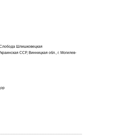
. Слобода Шлишковецкая
краинская ССР, Винницкая обл., г. Могилев-
дор