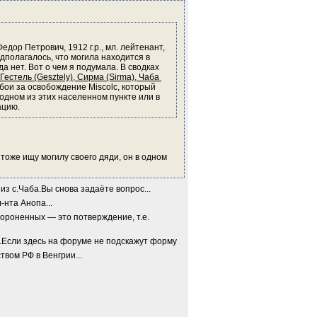
ор Петрович, 1912 г.р., мл. лейтенант, 
дполагалось, что могила находится в 
 нет. Вот о чем я подумала. В сводках 
естель (Gesztely), Сирма (Sirma), Чаба 
 бои за освобождение Miscolc, который 
одном из этих населенном пункте или в 
ацию.
тоже ищу могилу своего дяди, он в одном 
из с.Чаба.Вы снова задаёте вопрос...
нта Анопа...
роненных — это потверждение, т.е. 
Если здесь на форуме не подскажут форму
твом РФ в Венгрии...