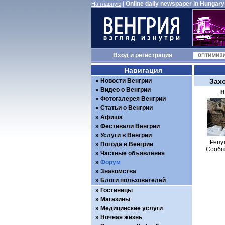
|
Online daily newspaper in Hungary
На главную
Вход
и
регистрация
Навигация
Новости Венгрии
Зах
Видео о Венгрии
Н
Фотогалерея Венгрии
Статьи о Венгрии
Афиша
Фестивали Венгрии
Услуги в Венгрии
Репу
Погода в Венгрии
Сообщ
Частные объявления
Форум
Знакомства
Блоги пользователей
Гостиницы
Магазины
Медицинские услуги
Ночная жизнь