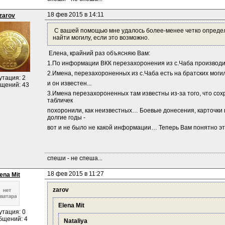
18 фев 2015 в 14:11
zarov
 С вашей помощью мне удалось более-менее четко определи
найти могилу, если это возможно.
 Елена, крайний раз объясняю Вам:
1.По информации ВКК перезахоронения из с.Чаба производи
2.Имена, перезахороненных из с.Чаба есть на братских моги
утация: 2
и он известен...
щений: 43
3.Имена перезахороненных там известны из-за того, что сохра
табличек
похоронили, как неизвестных… Боевые донесения, карточки 
долгие годы -
вот и не было не какой информации… Теперь Вам понятно э
спеши - не спеша...
18 фев 2015 в 11:27
ena Mit
zarov
Elena Mit
утация: 0
бщений: 4
Nataliya