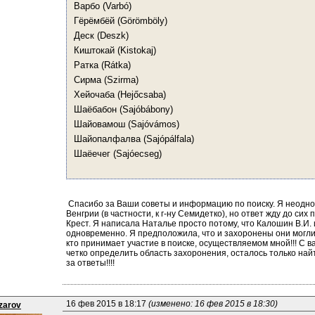
Варбо (Varbó) 
Гёрёмбёй (Görömböly) 
Деск (Deszk) 
Киштокай (Kistokaj) 
Ратка (Rátka) 
Сирма (Szirma) 
Хейочаба (Hejőcsaba)
Шаёбабон (Sajóbábony) 
Шайовамош (Sajóvámos) 
Шайопалфалва (Sajópálfala)
Шаёечег (Sajóecseg)
 Спасибо за Ваши советы и информацию по поиску. Я неодно
Венгрии (в частности, к г-ну Семидетко), но ответ жду до си
Крест. Я написала Наталье просто потому, что Калошин В.И. 
одновременно. Я предположила, что и захоронены они могли 
кто принимает участие в поиске, осуществляемом мной!!! С 
четко определить область захоронения, осталось только найт
за ответы!!!! 
16 фев 2015 в 18:17 
(изменено: 16 фев 2015 в 18:30)
zarov