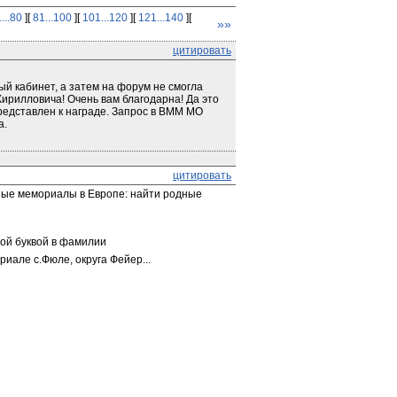
...80
][
81...100
][
101...120
][
121...140
][
»»
цитировать
 кабинет, а затем на форум не смогла 
рилловича! Очень вам благодарна! Да это 
представлен к награде. Запрос в ВММ МО 
а.
цитировать
ые мемориалы в Европе: найти родные 
ой буквой в фамилии
иале с.Фюле, округа Фейер...