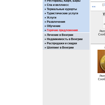
Рестораны, Кафе, Бары
[
Спа и веллнесс
««
Термальные курорты
Туристические услуги
V
Услуги
Развлечения
Обучение
Горячие предложения
Реп
Сооб
Лечение в Венгрии
Недвижимость в Венгрии
Распродажи и скидки
Шоппинг в Венгрии
Реп
Сооб