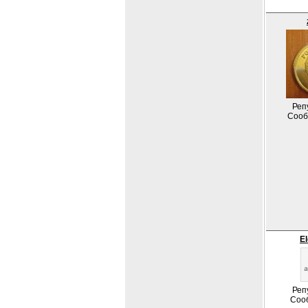
Реп
Сооб
El
Реп
Соо