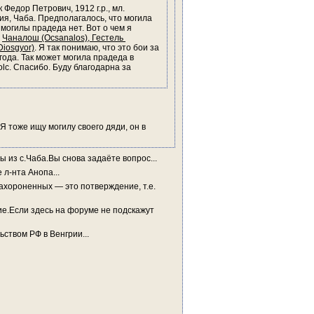
едор Петрович, 1912 г.р., мл. 
ия, Чаба. Предполагалось, что могила 
могилы прадеда нет. Вот о чем я 
 
Чаналош (Ocsanalos), Гестель 
Diosgyor)
. Я так понимаю, что это бои за 
ода. Так может могила прадеда в 
lc. Спасибо. Буду благодарна за 
 тоже ищу могилу своего дяди, он в 
ы из с.Чаба.Вы снова задаёте вопрос...
л-нта Анопа...
хороненных — это потверждение, т.е. 
.Если здесь на форуме не подскажут 
ьством РФ в Венгрии...