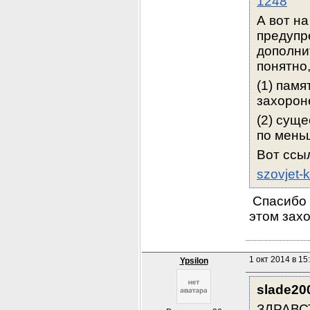
1248
А вот н
предупр
дополни
понятно
(1) памя
захорон
(2) сущ
по мень
Вот ссы
szovjet-
 Спасибо 
этом зах
1 окт 2014 в 15
Ypsilon
slade20
ЗДРАВС