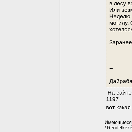
в лесу в
Или возм
Неделю 
могилу. 
хотелос
Заранее
-- 
Дайрабае
 На сайте
1197
вот кака
Имеющиеся 
/ Rendelkezé