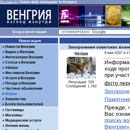
|
Online daily newspaper in Hungary
На главную
Вход
и
регистрация
Навигация
Новости Венгрии
Захоронения советских воин
Видео о Венгрии
8 мая 2007 в 1
Наташа
Фотогалерея Венгрии
Информац
Статьи о Венгрии
Афиша
ходе про
Фестивали Венгрии
при учас
Услуги в Венгрии
Репутация: 705
фото пер
Погода в Венгрии
Сообщений: 1.793
Частные объявления
Захороне
Форум
Памятник
Знакомства
Блоги пользователей
Прежде, ч
Гостиницы
Вас ознак
Магазины
поиску в
Медицинские услуги
Ночная жизнь
Венгрии»