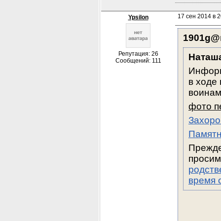
17 сен 2014 в 2
Ypsilon
1901g@m
Репутация: 26
Наташ
Сообщений: 111
Информ
в ходе
воинам
фото п
Захоро
Памятн
Прежде
просим
родств
время 