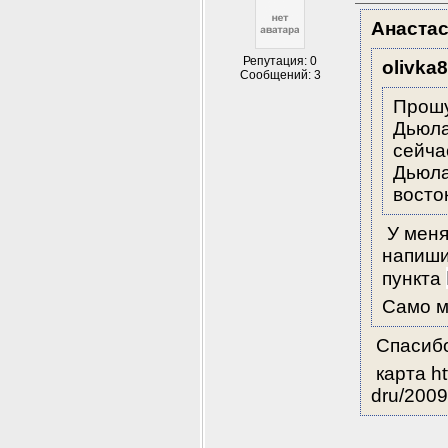
Анаста
Репутация: 0
olivka
Сообщений: 3
Прошу
Дьюла 
сейча
Дьюла
восто
 У мен
напиши
пункта 
Само м
 Спасиб
 карта ht
dru/200