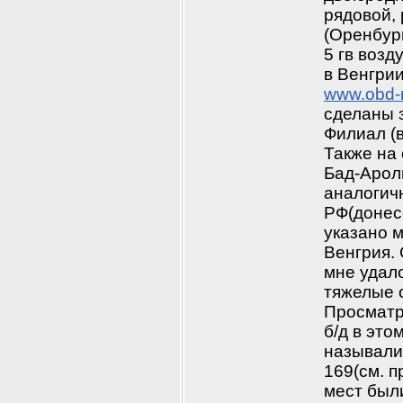
рядовой, 
(Оренбург
5 гв возд
www.obd-m
сделаны з
Филиал (в
Также на
Бад-Арол
аналогич
РФ(донесе
указано м
Венгрия.
мне удало
тяжелые 
Просматр
б/д в это
называли 
169(см. п
мест был