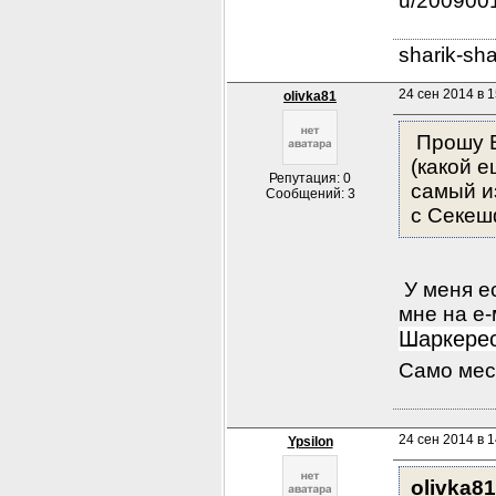
u/200900
sharik-sh
24 сен 2014 в 1
olivka81
 Прошу 
(какой е
Репутация: 0
самый и
Сообщений: 3
с Секеш
 У меня е
Шаркерес
Само мес
24 сен 2014 в 1
Ypsilon
olivka81