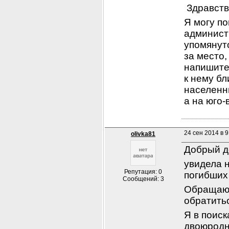
 Здравств
Я могу по
администр
упомянут
за место,
напишите
к нему бл
населенн
а на юго-
24 сен 2014 в 9
olivka81
Добрый д
увидела н
Репутация: 0
погибших
Сообщений: 3
Обращаюс
обратитьс
Я в поиск
двоюродн