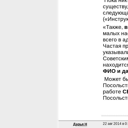
 Пока ник
существу,
следующа
(«Инструк
«Также, 
в
малых на
всего в а
Частая пр
указывал
Советским
находитс
ФИО и да
 Может б
Посольст
работе 
С
Посольств
22 авг 2014 в 0
Дарья Н