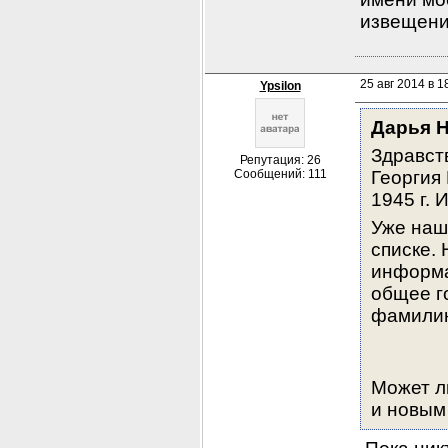
извещени
25 авг 2014 в 1
Ypsilon
Дарья 
Здравст
Репутация: 26
Сообщений: 111
Георгия 
1945 г.
Уже нашл
списке.
информа
общее го
фамилию
Может л
и новым