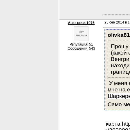
25 сен 2014 в 1
Анастасия1976
olivka81
Репутация: 51
Прошу 
Сообщений: 543
(какой 
Венгри
находи
границ
 У меня
Шаркере
Само ме
 карта htt