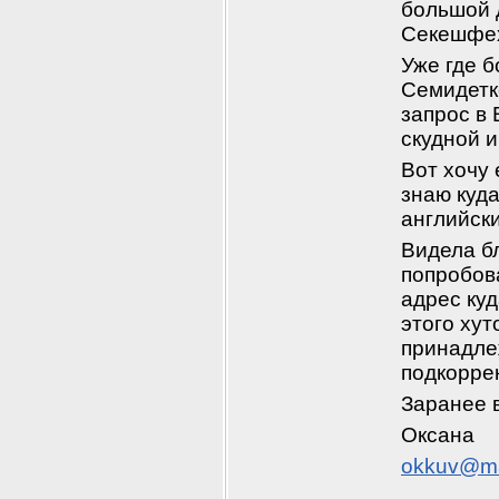
большой 
Секешфех
Уже где б
Семидетк
запрос в 
скудной 
Вот хочу
знаю куда
английск
Видела бл
попробова
адрес куд
этого хут
принадле
подкоррек
Заранее 
Оксана
okkuv@ma