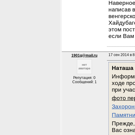
Наверное
написав в
венгерск
Хайдубаг
этом пост
если Вам 
17 сен 2014 в 8
1901g@mail.ru
Наташа
Информа
Репутация: 0
Сообщений: 1
ходе пр
при уча
фото пе
Захорон
Памятни
Прежде,
Вас озн