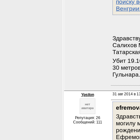
поиску 
Венгрии
Здравств
Салихов 
Татарска
Убит 19.1
30 метров
Гульнара
31 авг 2014 в 1
Ypsilon
efremov
Здравст
Репутация: 26
Сообщений: 111
могилу 
рождени
Ефремов