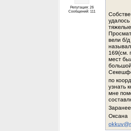
Репутация: 26
Сообщений: 111
Собстве
удалось 
тяжелые
Просмат
вели б/д
называли
169(см. 
мест бы
большой
Секешфе
по коорд
узнать 
мне помо
составлю
Заранее
Оксана
okkuv@m