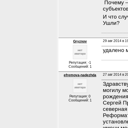
 Почему 
субъектов
И что сл
Ушли?
29 авг 2014 в 1
Gryznov
удалено 
Репутация: -1
Сообщений: 1
27 авг 2014 в 2
efremova-nadezhda
Здравств
могилу м
рождения
Репутация: 0
Сообщений: 1
Сергей Пр
северная 
Реформато
установл
имени мое