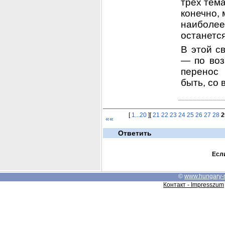
трех тема
конечно, 
наиболее
останется
В этой с
— по воз
перенос 
быть, со 
[
1...20
][
21
22
23
24
25
26
27
28
2
««
Ответить
Если
©
www.hungary-
Контакт - Impresszum