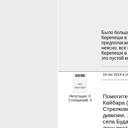
Было большо
Керепеши в 
предполагае
неясно. все
Керепеши в 
это пустой к
16 окт 2014 в 1
nurdai
Помогите,
Репутация: 0
Сообщений: 3
Кайбара (
Стрелков
дивизии, 
села Буда
лесу вост