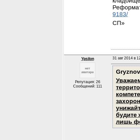
кладбище
Реформат
9183/
СП»
31 авг 2014 в 1
Ypsilon
Gryzno
Уважаем
Репутация: 26
Сообщений: 111
террито
компете
захорон
унижайт
будите 
лишь ф