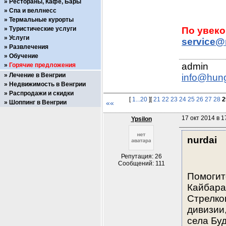
Рестораны, Кафе, Бары
Спа и веллнесс
Термальные курорты
Туристические услуги
Услуги
service@
Развлечения
Обучение
Горячие предложения
Лечение в Венгрии
info@hun
Недвижимость в Венгрии
Распродажи и скидки
[
1...20
][
21
22
23
24
25
26
27
28
2
Шоппинг в Венгрии
««
17 окт 2014 в 1
Ypsilon
nurdai
Репутация: 26
Сообщений: 111
Помогите
Кайбара
Стрелко
дивизии,
села Бу