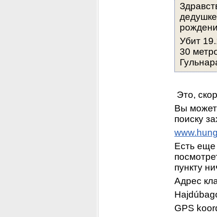
Здравст
дедушке
рождени
Убит 19.
30 метр
Гульнар
 Это, ско
Вы можете
поиску з
www.hung
Есть еще 
посмотрет
пункту ни
Адрес кл
Hajdúbago
GPS koord