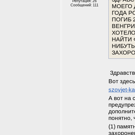
Репутация: 26
Сообщений: 111
МОЕГО 
ГОДА Р
ПОГИБ 2
ВЕНГРИ
ХОТЕЛОС
НАЙТИ 
НИБУТЬ
ЗАХОРО
 Здравств
Вот здес
szovjet-k
А вот на 
предупреж
дополнит
понятно,
(1) памят
захороне