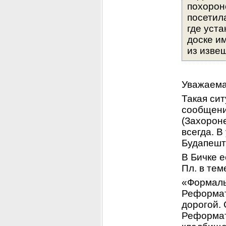
похороне
посетил
где уст
доске и
из изве
Уважаема
Такая си
сообщение
(Захорон
всегда. В
Будапешт
В Бичке е
Пл. в тем
«Формальн
Реформато
дорогой. 
Реформат