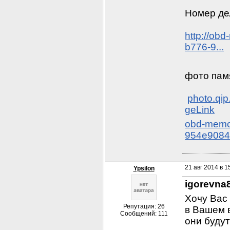
Номер де
http://ob
b776-9...
фото памя
photo.qi
geLink
obd-memor
954e9084
21 авг 2014 в 1
Ypsilon
igorevna
Хочу Вас 
Репутация: 26
в Вашем в
Сообщений: 111
они будут