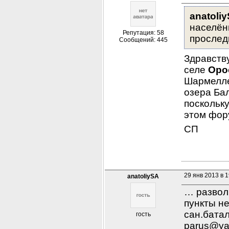
anatoli
населённ
Репутация: 58
прослед
Сообщений: 445
Здравств
селе 
Оро
Шармеллек
озера Бал
поскольку
этом фор
СП
29 янв 2013 в 1
anatoliySA
… развол
пункты не
сан.батал
гость
parus@ya