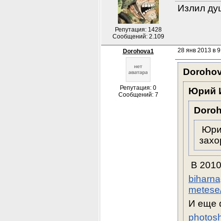
Излил душ
Репутация: 1428
Сообщений: 2.109
28 янв 2013 в 9
Dorohova1
Doroho
Репутация: 0
Юрий 
Сообщений: 7
Doro
 Юри
захо
 В 2010
biharn
metese/
И еще 
photos