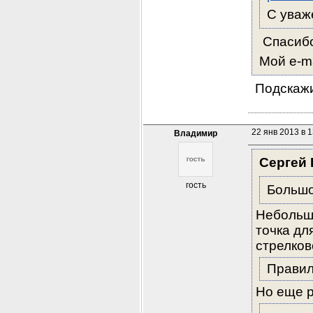
С уваж
 Спасибо
Мой е-ma
 Подскаж
22 янв 2013 в 1
Владимир
Сергей 
гость
Большо
Небольш
точка дл
стрелков
Правиль
Но еще р