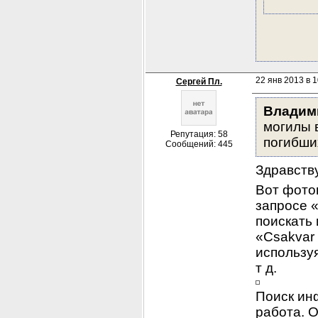
22 янв 2013 в 1
Сергей Пл.
Владим
могилы в
Репутация: 58
погибши
Сообщений: 445
Здравств
Вот фото
запросе «
поискать 
«Csakvar 
использу
т д.
Поиск ин
работа. О