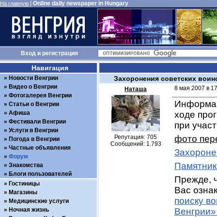
|
Online daily newspaper in Hungary
На главную
Вход
и
регистрация
Навигация
Новости Венгрии
Захоронения советских воин
Видео о Венгрии
8 мая 2007 в 1
Наташа
Фотогалерея Венгрии
Информац
Статьи о Венгрии
Афиша
ходе про
Фестивали Венгрии
при учас
Услуги в Венгрии
Репутация: 705
фото пер
Погода в Венгрии
Сообщений: 1.793
Частные объявления
Захороне
Форум
Памятник
Знакомства
Блоги пользователей
Прежде, ч
Гостиницы
Вас ознак
Магазины
поиску в
Медицинские услуги
Ночная жизнь
Венгрии»