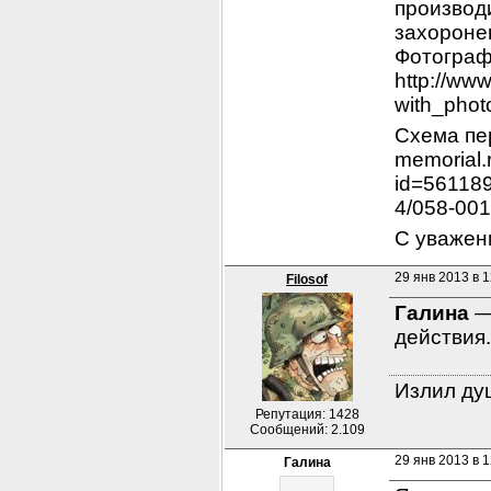
производ
захоронен
Фотограф
http://ww
with_pho
Схема пер
memorial.
id=56118
4/058-00
С уважен
29 янв 2013 в 1
Filosof
Галина
 —
действия.
Излил душ
Репутация: 1428
Сообщений: 2.109
29 янв 2013 в 1
Галина