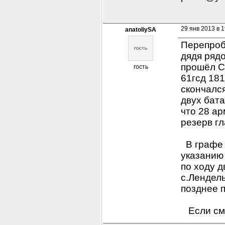
29 янв 2013 в 1
anatoliySA
Перепробы
дядя ряд
прошёл С
гость
61гсд 181
скончался
двух бата
что 28 ар
резерв г
  В графе
указанию
по ходу д
с.Лендель
позднее 
   Если с