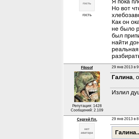
Я пока пл
Но вот чт
хлебозаво
гость
Как он ок
не было 
был прип
найти дон
реальная 
разбират
29 янв 2013 в 9
Filosof
Галина
, 
Излил душ
Репутация: 1428
Сообщений: 2.109
29 янв 2013 в 8
Сергей Пл.
Галина.