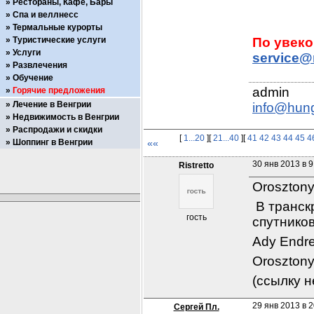
Рестораны, Кафе, Бары
Спа и веллнесс
Термальные курорты
Туристические услуги
Услуги
service@
Развлечения
Обучение
Горячие предложения
Лечение в Венгрии
info@hun
Недвижимость в Венгрии
Распродажи и скидки
[
1...20
][
21...40
][
41
42
43
44
45
4
Шоппинг в Венгрии
««
30 янв 2013 в 9
Ristretto
Orosztony
 В транск
гость
спутников
Ady Endre
Oroszton
(ссылку н
29 янв 2013 в 2
Сергей Пл.