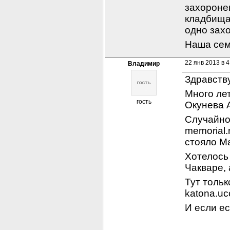
захороне
кладбища 
одно зах
Наша сем
22 янв 2013 в 4
Владимир
Здравств
Много лет
гость
Окунева А
Случайно 
memorial.
стояло М
Хотелось 
Чакваре,
Тут тольк
katona.uc
И если ес