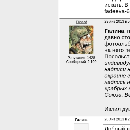
искать. В
fadeeva-
29 янв 2013 в 5
Filosof
Галина
,
давно сто
фотоальбо
на него п
Посольств
Репутация: 1428
Сообщений: 2.109
индивидуа
надписи 
окраине г
надпись 
храбрых 
Союза. В
Излил душ
28 янв 2013 в 2
Галина
Добрый д