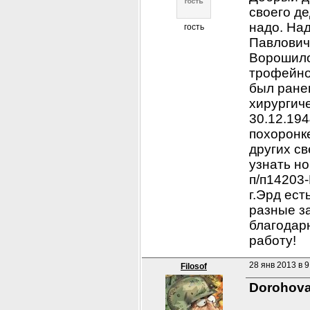
своего де
надо. На
гость
Павлович,
Ворошило
трофейной
был ранен
хирургиче
30.12.194
похоронке
других с
узнать но
п/п14203-
г.Эрд ест
разные з
благодарн
работу!
28 янв 2013 в 9
Filosof
Dorohov