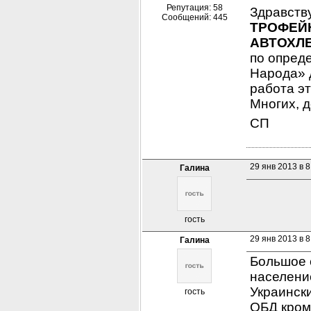
Репутация: 58
Здравству
Сообщений: 445
ТРОФЕЙН
АВТОХЛЕ
по опреде
Народа» д
работа эт
Многих, д
СП
29 янв 2013 в 8
Галина
           
гость
29 янв 2013 в 8
Галина
Большое с
население
Украински
гость
ОБД кром