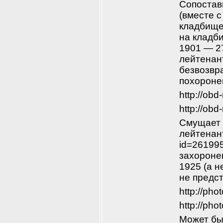
Сопостави
(вместе с
кладбище
на кладб
1901 — 27
лейтенант
безвозвра
похороне
http://ob
http://ob
Смущает т
лейтенант 
id=26199
захоронен
1925 (а н
не предст
http://ph
http://ph
Может бы