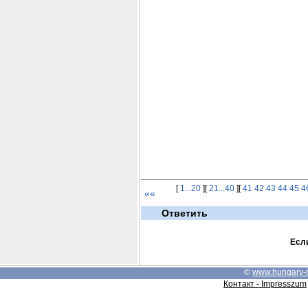
[
1...20
][
21...40
][
41
42
43
44
45
4
««
Ответить
Если
©
www.hungary-
Контакт - Impresszum