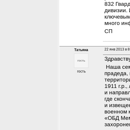
832 Гвард
дивизии.
ключевым
много ин
СП
22 янв 2013 в 8
Татьяна
Здравств
 Наша се
гость
прадеда,
территор
1911 г.р.
и направ
где сконч
и извещен
военном к
«ОБД Мемо
захороне