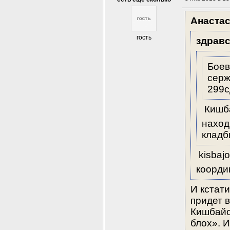
Анаста
гость
здравс
Боев
серж
299с
 Кишб
наход
кладб
 kisbaj
коорди
И кстати
придет в
Кишбайо
блох». 