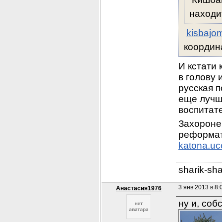
находи
kisbajom
координ
И кстати 
в голову 
русская п
еще лучш
воспитат
Захороне
реформат
katona.uc
sharik-sh
3 янв 2013 в 8:
Анастасия1976
ну и, соб