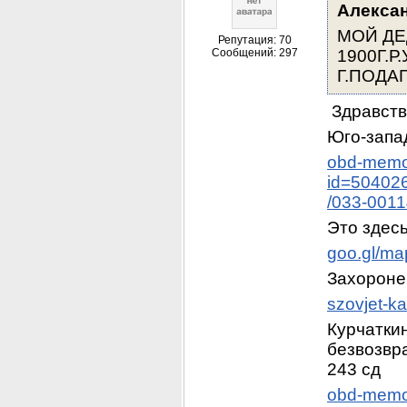
Алекса
МОЙ ДЕ
Репутация: 70
Сообщений: 297
1900Г.Р
Г.ПОДА
 Здравств
Юго-запа
obd-memor
id=50402
/033-001
Это здесь
goo.gl/ma
Захороне
szovjet-k
Курчаткин
безвозвра
243 сд
obd-memor