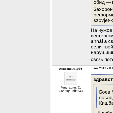
обид — 
Захорон
реформа
szovjet-
На чужое 
венгерски
annál a c
если твой
нарушишь
связь пот
3 янв 2013 в 8:
Анастасия1976
здравст
Репутация: 51
Сообщений: 543
Боев 
после
Кишба
 Кишба