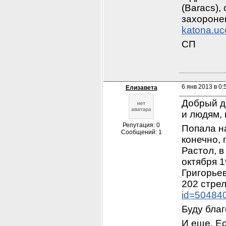
(Baracs),
захоронен
katona.uc
СП
6 янв 2013 в 0:
Елизавета
Добрый д
и людям,
Репутация: 0
Попала на
Сообщений: 1
конечно, 
Растол, в
октября 1
Григорьев
202 стрел
id=50484
Буду бла
И еще. Ес