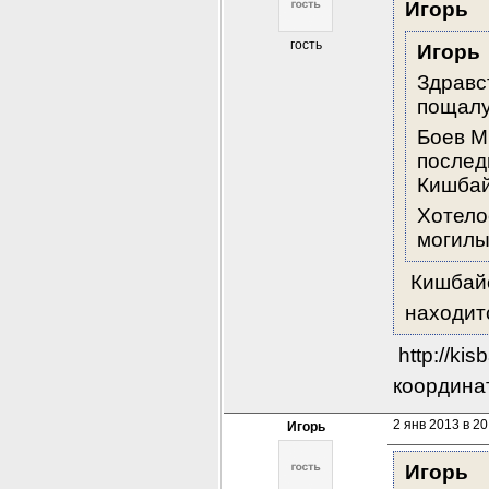
Игорь
гость
Игорь
Здравс
пощалу
Боев М
последн
Кишбай
Хотело
могилы
 Кишбай
находит
 http://ki
координа
2 янв 2013 в 20
Игорь
Игорь