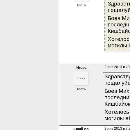
Здравст
гость
пощалуй
Боев Ми
последни
Кишбайо
Хотелос
могилы е
2 янв 2013 в 20
Игорь
Здравств
пощалуйс
гость
Боев Мих
последние
Кишбайом
Хотелось
могилы её
2 янв 2013 в 7:
Юрий Ив.