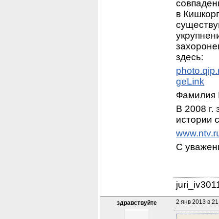
совпадени
в Кишкорп
существу
укрупнени
захороне
здесь:
photo.qip
geLink
Фамилия 
В 2008 г.
истории 
www.ntv.r
С уважен
juri_iv30
2 янв 2013 в 21
здравствуйте