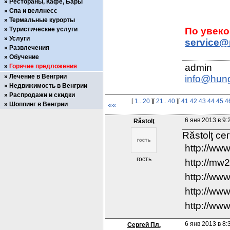
Рестораны, Кафе, Бары
Спа и веллнесс
Термальные курорты
Туристические услуги
Услуги
service@
Развлечения
Обучение
Горячие предложения
Лечение в Венгрии
info@hun
Недвижимость в Венгрии
Распродажи и скидки
[
1...20
][
21...40
][
41
42
43
44
45
4
Шоппинг в Венгрии
««
6 янв 2013 в 9:
Răstolţ
Răstolţ се
http://ww
гость
http://mw
http://ww
http://ww
http://ww
6 янв 2013 в 8:
Сергей Пл.