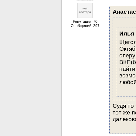
Анаста
Репутация: 70
Сообщений: 297
Илья
Щегол
Октяб
оперу
ВКП(б)
найти
возмо
любо
Судя по
тот же п
далекова