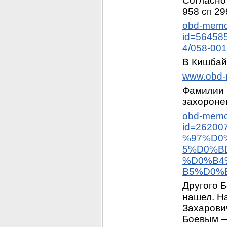
Согласно
958 сп 29
obd-memor
id=56458
4/058-00
В Кишбай
www.obd-m
Фамилии В
захороне
obd-memor
id=26200
%97%D0
5%D0%B
%D0%B4
B5%D0%B
Другого Б
нашел. На
Захарович
Боевым 