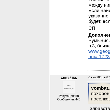
между ним
Если най
указанно
будет, ес
СП
Дополне
Румыния,
www.geog
uni=-172
6 янв 2013 в 6:
Сергей Пл.
vombat..
похороне
Репутация: 58
поселков
Сообщений: 445
 Здравств