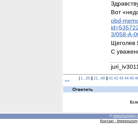
Здравств
Вот «нед
obd-memor
id=53572
3/058-A-
Щеголев Я
С уважен
juri_iv30
[
1...20
][
21...40
][
41
42
43
44
45
4
««
Ответить
Если
©
www.hungary-
Контакт - Impresszum