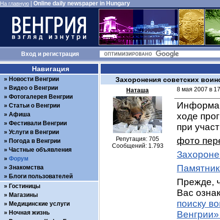
|
Online daily newspaper in Hungary
На главную
Вход
и
регистрация
Навигация
Новости Венгрии
Захоронения советских воин
Видео о Венгрии
8 мая 2007 в 1
Наташа
Фотогалерея Венгрии
Информац
Статьи о Венгрии
Афиша
ходе про
Фестивали Венгрии
при учас
Услуги в Венгрии
Репутация: 705
фото пер
Погода в Венгрии
Сообщений: 1.793
Частные объявления
Захороне
Форум
Памятник
Знакомства
Блоги пользователей
Прежде, ч
Гостиницы
Вас ознак
Магазины
поиску в
Медицинские услуги
Ночная жизнь
Венгрии»