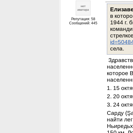
Елизавет
в которо
Репутация: 58
1944 г. 
Сообщений: 445
команди
стрелков
id=5048
села.
 Здравств
населенн
которое 
населенн
1. 15 окт
2. 20 окт
3. 24 окт
Сарду (Şa
найти лег
Ньиредьх
150 км. Л