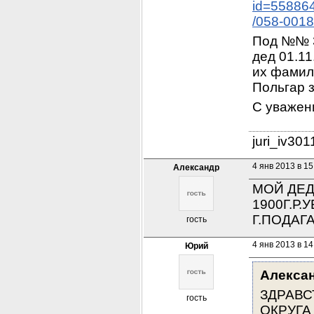
id=55886
/058-001
Под №№ 30
дед 01.11
их фамили
Польгар 
С уважен
juri_iv30
4 янв 2013 в 15
Александр
МОЙ ДЕД
1900Г.Р.
Г.ПОДАГ
гость
4 янв 2013 в 14
Юрий
Алекса
ЗДРАВС
гость
ОКРУГА 