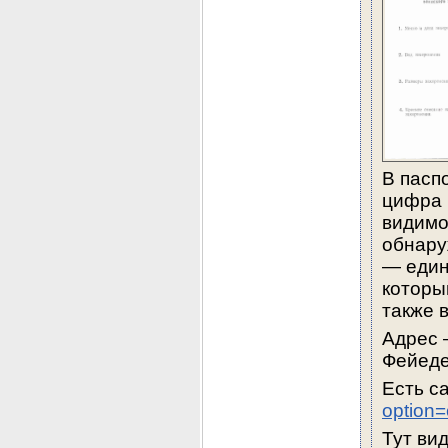
В паспо
цифра 1
видимо
обнару
— един
который
также 
Адрес 
Фейеде
Есть с
option
Тут вид