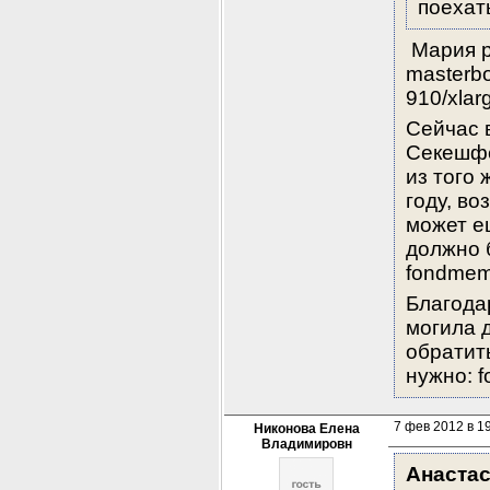
поехать
 Мария р
masterbo
910/xlar
Сейчас в
Секешфе
из того 
году, в
может е
должно б
fondmemo
Благода
могила д
обратить
нужно: f
7 фев 2012 в 1
Никонова Елена
Владимировн
Анаста