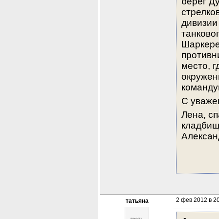
берег Ду
стрелков
дивизии 
танковог
Шаркере
противни
место, г
окружени
команду
С уваже
Лена, сп
кладбищ
Алексан
2 фев 2012 в 2
татьяна