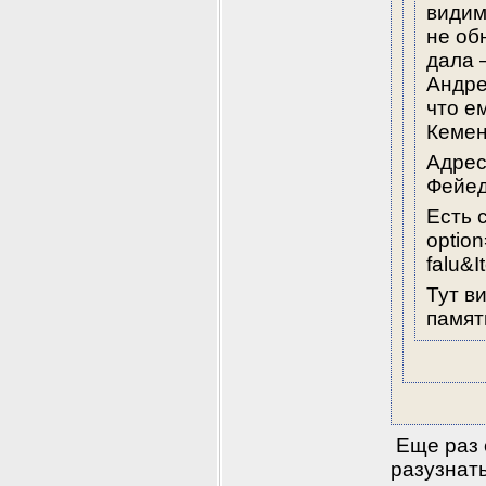
видим
не об
дала 
Андре
что е
Кемен
Адрес
Фейед
Есть 
optio
falu&I
Тут ви
памят
 Еще раз 
разузнать