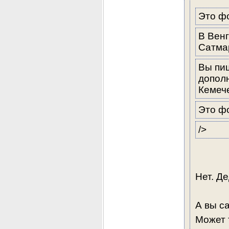
Это фо
В Вен
Сатма
Вы пи
дополн
Кемече
Это ф
/>
Нет. Д
А вы с
Может 