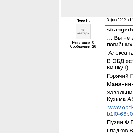
3 фев 2012 в 1
Лена Н.
stranger
… Вы не з
Репутация: 6
погибших 
Сообщений: 26
 Александ
В ОБД ест
Кишкун). 
Горячий 
Мананник
Завальник
Кузьма Аб
www.obd-
b1f0-66b
Пузин Ф.
Гладков В