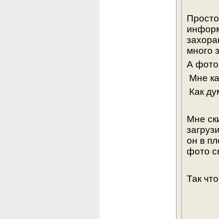
Просто 
информ
захора
много 
А фото
 Мне ка
 Как д
Мне ски
загрузи
он в пл
фото с
Так чт