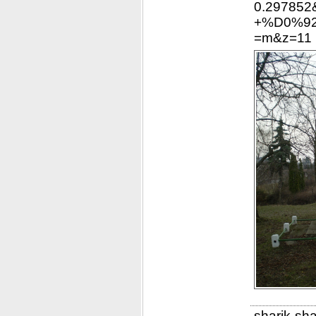
0.297852
+%D0%9
=m&z=11
sharik-sh