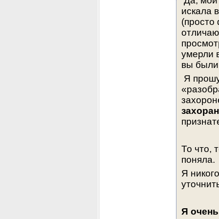
 Да, мой
искала в
(просто 
отличают
просмот
умерли 
вы были
 Я прошу
«разобр
захорон
захора
признате
То что, 
поняла. 
Я никого
уточнит
Я очень