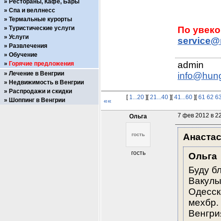
Рестораны, Кафе, Бары
Спа и веллнесс
Термальные курорты
Туристические услуги
Услуги
service@
Развлечения
Обучение
Горячие предложения
Лечение в Венгрии
info@hun
Недвижимость в Венгрии
Распродажи и скидки
[
1...20
][
21...40
][
41...60
][
61
62
6
Шоппинг в Венгрии
««
7 фев 2012 в 2
Ольга
Анаста
гость
Ольга
Буду б
Вакулы
Одесск
мехбр. 
Венгрия