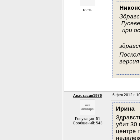
Никон
гость
Здравс
Гусеве
при о
здравс
Поскол
версия
6 фев 2012 в 1
Анастасия1976
Ирина
Здравст
Репутация: 51
Сообщений: 543
убит 30 
центре п
недалеко