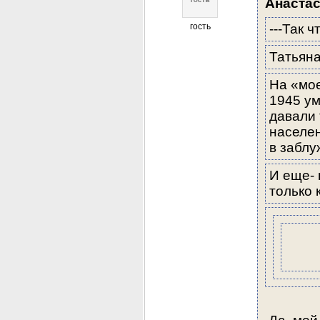
Анаста
гость
---Так 
Татьяна
На «мо
1945 ум
давали 
населен
в заблу
И еще- 
только 