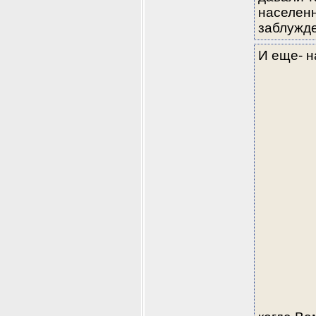
населенн
заблужд
И еще- н