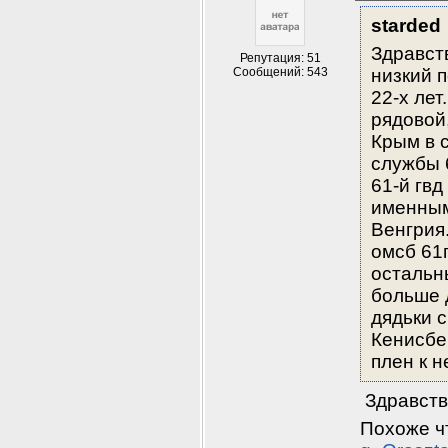
starded
Здравст
Репутация: 51
Сообщений: 543
низкий п
22-х лет
рядовой
Крым в 
службы 6
61-й гвд
именным
Венгрия.
омсб 61г
остальн
больше д
дядьки с
Кенисбе
плен к 
 Здравств
Похоже чт