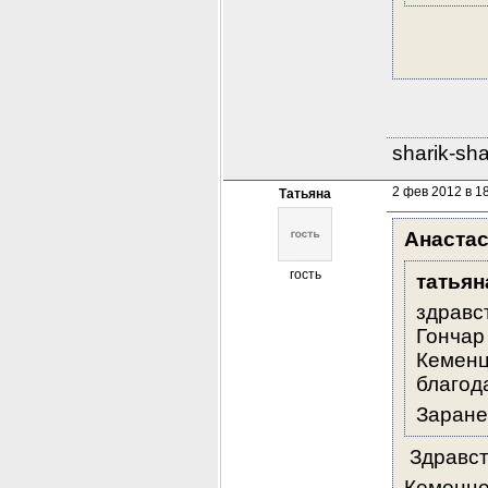
sharik-sh
2 фев 2012 в 1
Татьяна
Анаста
гость
татьян
здравс
Гончар
Кеменц
благод
Заранее
 Здравст
Кеменце