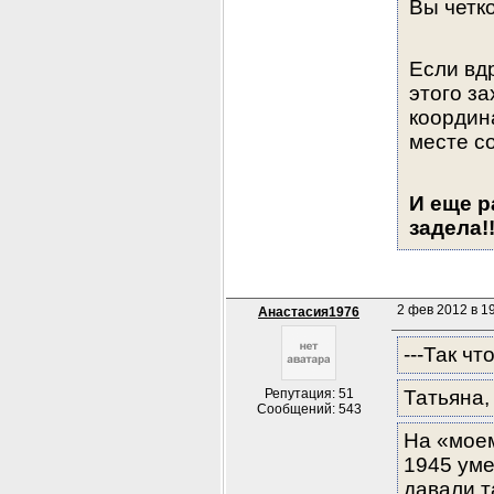
Вы четко
Если вд
этого з
координ
месте с
И еще р
задела!!!!
2 фев 2012 в 19
Анастасия1976
---Так ч
Репутация: 51
Татьяна,
Сообщений: 543
На «мое
1945 уме
давали т