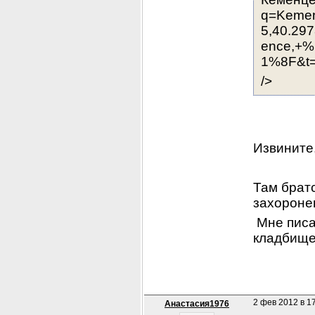
q=Kemen
5,40.29
ence,
1%8F&t
/>
Извините,
Там брат
захороне
 Мне писа
кладбище 
2 фев 2012 в 17
Анастасия1976