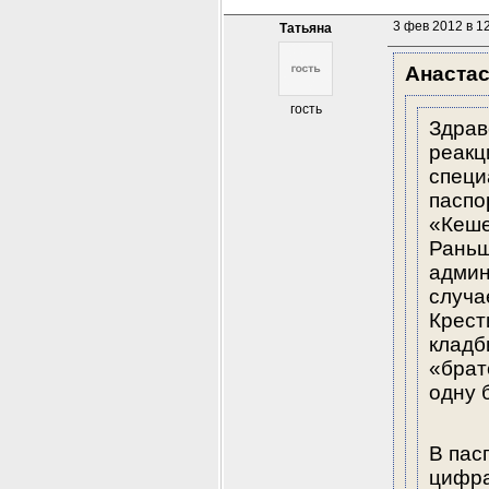
3 фев 2012 в 1
Татьяна
Анаста
гость
Здрав
реакц
специ
паспо
«Кеше
Раньш
админ
случа
Крест
кладб
«брат
одну 
В пас
цифра 