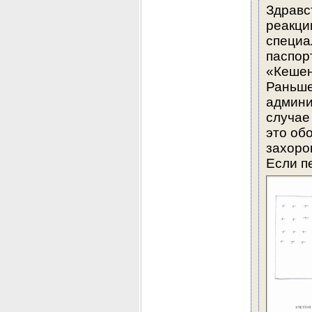
Здравст
реакци
специа
паспор
«Кешенц
Раньше
админи
случае 
это об
захоро
Если п