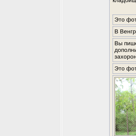
кладбищ
Это фот
В Венг
Вы пише
дополни
захорон
Это фо