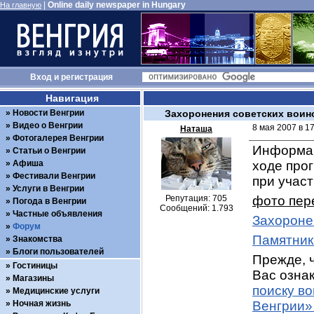
|
Online daily newspaper in Hungary
На главную
Вход
и
регистрация
Навигация
Новости Венгрии
Захоронения советских воин
Видео о Венгрии
8 мая 2007 в 1
Наташа
Фотогалерея Венгрии
Информац
Статьи о Венгрии
Афиша
ходе про
Фестивали Венгрии
при учас
Услуги в Венгрии
Репутация: 705
фото пер
Погода в Венгрии
Сообщений: 1.793
Частные объявления
Захороне
Форум
Памятник
Знакомства
Блоги пользователей
Прежде, ч
Гостиницы
Вас ознак
Магазины
поиску в
Медицинские услуги
Ночная жизнь
Венгрии»