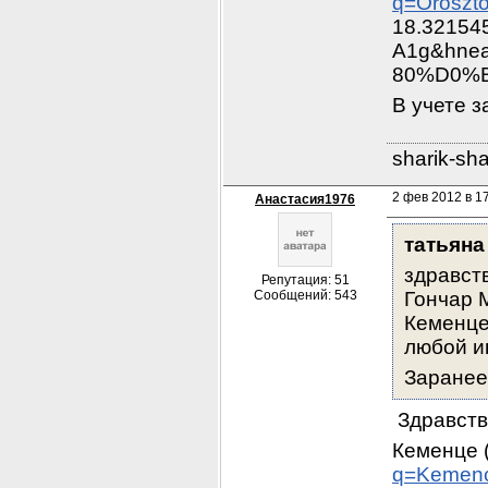
q=Oroszt
18.32154
A1g&hne
80%D0%B
В учете з
sharik-sh
2 фев 2012 в 17
Анастасия1976
татьяна
здравств
Репутация: 51
Сообщений: 543
Гончар М
Кеменце,
любой и
Заранее б
 Здравств
Кеменце 
q=Kemen