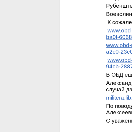
Рубенште
Воеволин
 К сожале
www.obd-
ba0f-606
www.obd-m
a2c0-23c
www.obd-
94cb-288
В ОБД еще
Александр
случай д
militera.l
По повод
Алексееви
С уважени