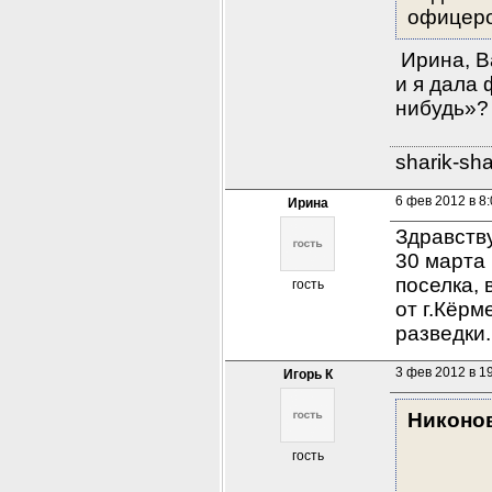
офицеро
 Ирина, В
и я дала 
нибудь»?
sharik-sh
6 фев 2012 в 8
Ирина
Здравств
30 марта 
поселка, 
гость
от г.Кёрм
разведки.
3 фев 2012 в 1
Игорь К
Никоно
гость