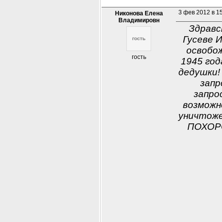
3 фев 2012 в 1
Никонова Елена
Владимировн
Здравс
Гусеве И
освобож
гость
1945 год
дедушки!
запр
запро
возможн
уничтоже
ПОХОР