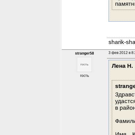
памятн
sharik-sh
3 фев 2012 в 8
stranger58
Лена Н.
гость
strang
Здравс
удастс
в райо
Фамили
Имя   