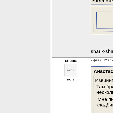
когда Ва
sharik-sh
2 фев 2012 в 1
татьяна
Анаста
гость
Извинит
Там бр
нескол
 Мне пи
кладби