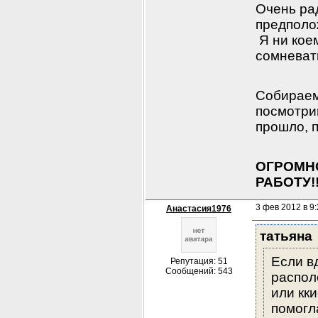
Очень рад
предполож
 Я ни кое
сомневать
Собираемс
посмотри
прошло, п
ОГРОМНО
РАБОТУ!!!!!!
3 фев 2012 в 9:
Анастасия1976
татьяна
Если в
Репутация: 51
Сообщений: 543
распол
или кк
помогл