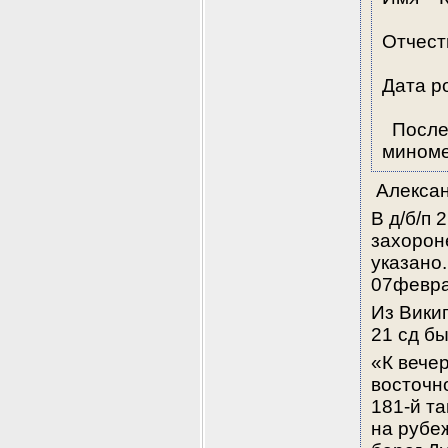
Отчест
Дата р
  Посл
миноме
 Алексан
В д/б/п 
захорон
указано
07февра
Из Википе
21 сд бы
«К вече
восточно
181-й та
на рубе