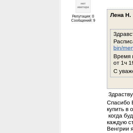
Лена Н.
Репутация: 0
Сообщений: 9
Здравс
Распис
bin/men
Время 
от 1ч 1
С уваж
 Здраству
Спасибо 
купить в 
 когда бу
каждую ст
Венгрии я