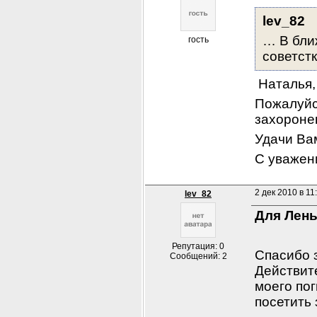
lev_82
… В бли
гость
советст
 Наталья,
Пожалуйст
захоронен
Удачи Ва
С уважен
2 дек 2010 в 11
lev_82
Для Лены
Репутация: 0
Спасибо з
Сообщений: 2
Действит
моего по
посетить