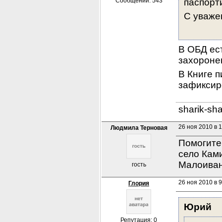
Сообщений: 543
паспорт
С уваже
В ОБД ест
захоронен
В Книге п
зафиксир
sharik-sh
26 ноя 2010 в 
Людмила Терновая
Помогите 
село Ками
Малоиван
гость
26 ноя 2010 в 9
Глория
Юрий
Репутация: 0