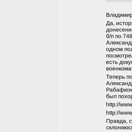
Владимир
Да, истор
донесения
б/п по 74
Александр
одном пол
посмотре
есть доку
военкома
Теперь п
Александр
Рабафюзеш
был похо
http://ww
http://ww
Правда, с
склоняюсь