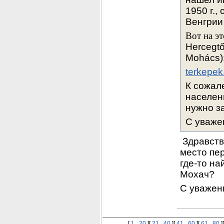
1950 г.,
Венгрии
Hercegtő
Mohács)
terkepek
К сожал
населен
нужно з
С уваже
 Здравств
место пер
где-то н
Мохач?
С уважен
[
1...20
][
21...40
][
41...60
][
61...80
]