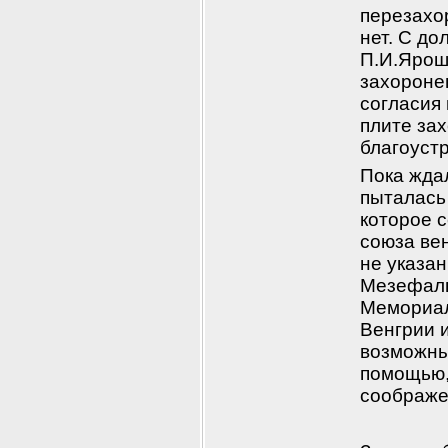
перезахо
нет. С до
П.И.Яроше
захоронен
согласия
плите зах
благоустр
Пока ждал
пыталась
которое 
союза ве
не указан
Мезефалв
Мемориал 
Венгрии 
возможные
помощью, 
соображен