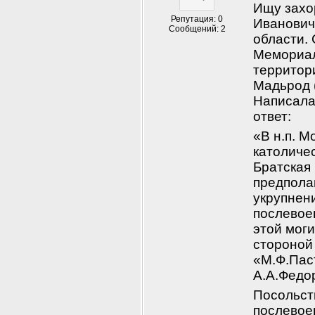
Ищу захо
Репутация: 0
Ивановича
Сообщений: 2
области.
Мемориал
территор
Мадьрод 
Написала 
ответ: 
«В н.п. М
католиче
Братская 
предполаг
укрупнен
послевое
этой моги
стороной 
«М.Ф.Паст
А.А.Федо
Посольст
послевое