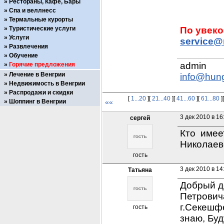
Рестораны, Кафе, Бары
Спа и веллнесс
Термальные курорты
Туристические услуги
Услуги
service@
Развлечения
Обучение
Горячие предложения
Лечение в Венгрии
info@hun
Недвижимость в Венгрии
Распродажи и скидки
[
1...20
][
21...40
][
41...60
][
61...80
]
Шоппинг в Венгрии
««
3 дек 2010 в 16
сергей
Кто  имее
Николаевс
гость
3 дек 2010 в 14
Татьяна
Добрый де
Петровича
г.Секешфе
гость
знаю, Бу