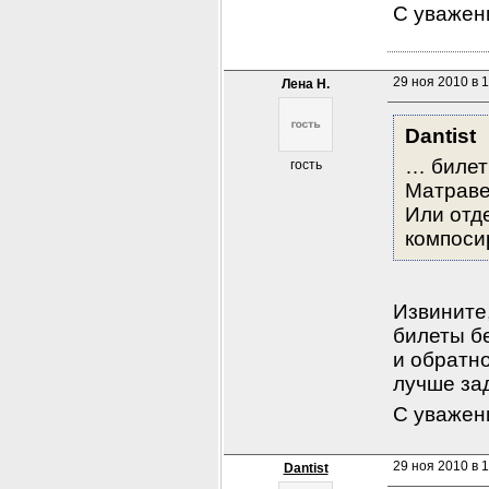
С уважени
29 ноя 2010 в 1
Лена Н.
Dantist
… билет 
гость
Матравер
Или отде
компоси
Извините,
билеты бе
и обратно
лучше за
С уважен
29 ноя 2010 в 
Dantist