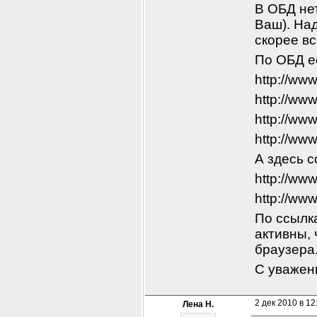
В ОБД не
Ваш). Над
скорее вс
По ОБД е
http://ww
http://ww
http://ww
http://ww
А здесь с
http://ww
http://ww
По ссылка
активны, 
браузера
С уважен
2 дек 2010 в 12
Лена Н.