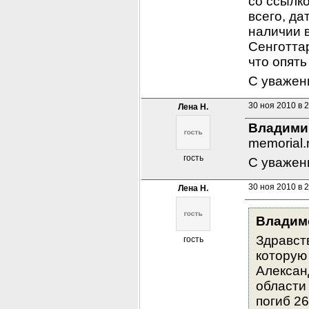
со ссылко
всего, да
наличии в
Сенготтар
что опять
С уважен
30 ноя 2010 в 
Лена Н.
Владими
memorial.
гость
С уважен
30 ноя 2010 в 
Лена Н.
Владим
Здравст
гость
которую
Алексан
области 
погиб 26