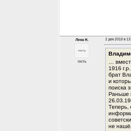
2 дек 2010 в 13
Лена Н.
Владим
… вмест
гость
1916 г.р
брат Вла
и которы
поиска з
Раньше 
26.03.19
Теперь, 
информа
советски
не нашёл