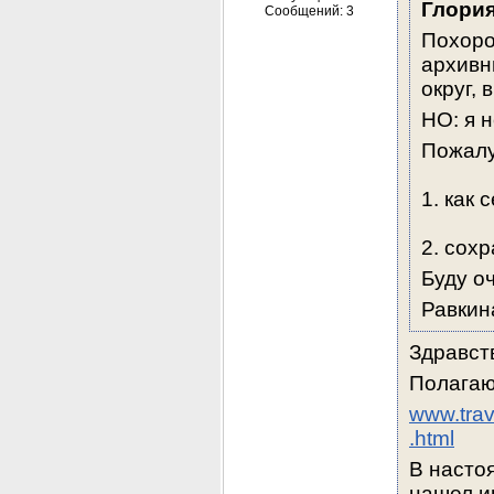
Глори
Сообщений: 3
Похорон
архивн
округ, 
НО: я н
Пожал
1. как 
2. сох
Буду о
Равкин
Здравст
Полагаю,
www.trav
.html
В настоя
нашел и