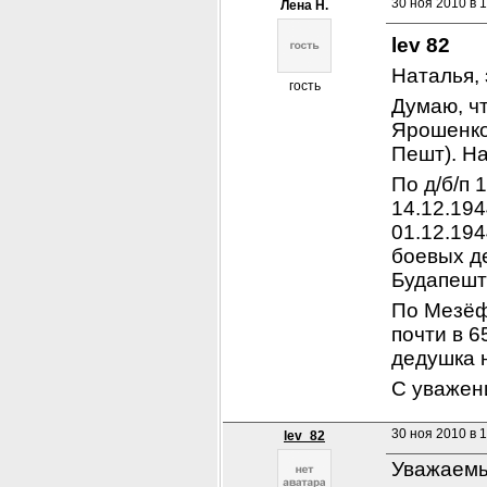
30 ноя 2010 в 
Лена Н.
lev 82
Наталья, 
гость
Думаю, чт
Ярошенко
Пешт). На
По д/б/п 
14.12.194
01.12.194
боевых де
Будапешта
По Мезёфа
почти в 6
дедушка 
С уважен
30 ноя 2010 в 
lev_82
Уважаемы