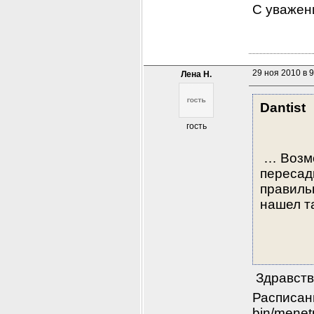
С уважени
29 ноя 2010 в 9
Лена Н.
Dantist
гость
 … Возм
пересадк
правиль
нашел та
 Здравств
Расписани
bin/menet