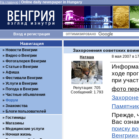
|
Online daily newspaper in Hungary
На главную
Вход
и
регистрация
Навигация
Новости Венгрии
Захоронения советских воин
Видео о Венгрии
8 мая 2007 в 1
Наташа
Фотогалерея Венгрии
Информац
Статьи о Венгрии
Афиша
ходе про
Фестивали Венгрии
при учас
Услуги в Венгрии
Репутация: 705
фото пер
Погода в Венгрии
Сообщений: 1.793
Частные объявления
Захороне
Форум
Памятник
Знакомства
Блоги пользователей
Прежде, ч
Гостиницы
Вас ознак
Магазины
поиску в
Медицинские услуги
Ночная жизнь
Венгрии»