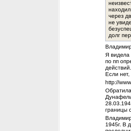
неизвест
находил
через дв
не увиде
безуспе
долг пе
Владимир
Я видела 
по пп опр
действий.
Если нет,
http://ww
Обратила 
Дунафельд
28.03.194
границы 
Владимир,
1945г. В 
последни