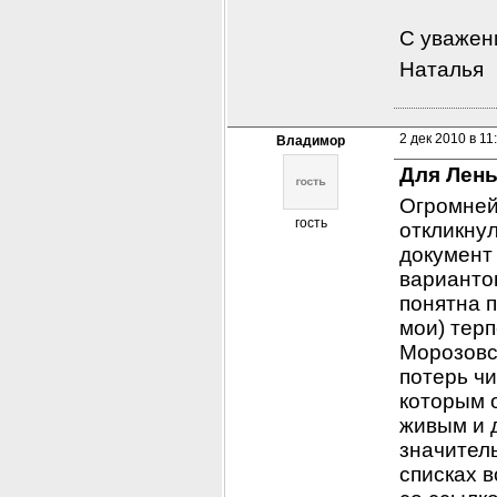
С уважен
Наталья
2 дек 2010 в 11
Владимор
Для Лены
Огромнейш
гость
откликну
документ 
вариантов
понятна п
мои) терп
Морозовск
потерь чи
которым о
живым и д
значитель
списках в