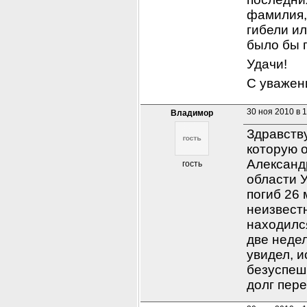
фамилия,
гибели ил
было бы п
Удачи!
С уважен
30 ноя 2010 в 
Владимор
Здравству
которую 
Александр
гость
области У
погиб 26 
неизвестн
находился
две недел
увидел, и
безуспешн
долг пере